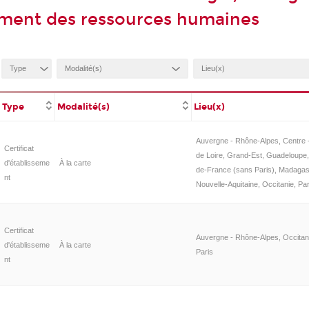
ment des ressources humaines
Type
Modalité(s)
Lieu(x)
Auvergne - Rhône-Alpes, Centre -
Certificat
de Loire, Grand-Est, Guadeloupe, 
d'établisseme
À la carte
de-France (sans Paris), Madagas
nt
Nouvelle-Aquitaine, Occitanie, Par
Certificat
Auvergne - Rhône-Alpes, Occitan
d'établisseme
À la carte
Paris
nt