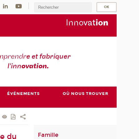
Inno
vat
io
n
mprendr
e et fabriquer
l'inn
ovation.
ÉVÉNEMENTS
OÙ NOUS TROUVER
Famille
ée du