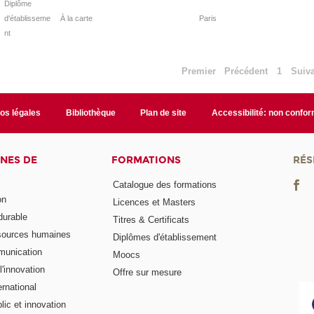
Diplôme
d'établisseme
À la carte
Paris
nt
Premier
Précédent
1
Suiv
fos légales
Bibliothèque
Plan de site
Accessibilité: non confo
NES DE
FORMATIONS
RÉS
Catalogue des formations
on
Licences et Masters
urable
Titres & Certificats
sources humaines
Diplômes d'établissement
munication
Moocs
'innovation
Offre sur mesure
rnational
ic et innovation