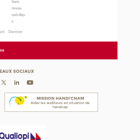
Sans
niveau
spécifiqu
e
ant
Dernier
rme
EAUX SOCIAUX
MISSION HANDI'CNAM
Aider les auditeurs en situation de
handicap