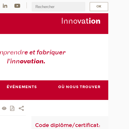
Inno
vat
io
n
mprendr
e et fabriquer
l'inn
ovation.
ÉVÉNEMENTS
OÙ NOUS TROUVER
Code diplôme/certificat: