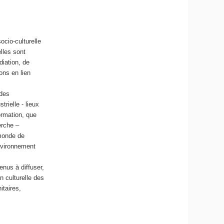
ocio-culturelle
lles sont
iation, de
ons en lien
 des
trielle - lieux
ormation, que
erche –
 monde de
environnement
enus à diffuser,
n culturelle des
itaires,