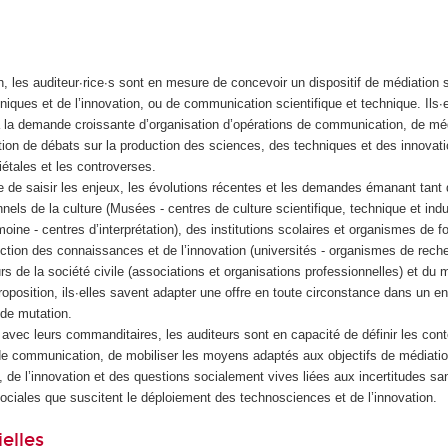
on, les auditeur∙rice∙s sont en mesure de concevoir un dispositif de médiation s
iques et de l’innovation, ou de communication scientifique et technique. Ils∙e
 la demande croissante d’organisation d’opérations de communication, de méd
tion de débats sur la production des sciences, des techniques et des innovati
étales et les controverses.
e de saisir les enjeux, les évolutions récentes et les demandes émanant tant
nels de la culture (Musées - centres de culture scientifique, technique et indus
oine - centres d’interprétation), des institutions scolaires et organismes de f
ction des connaissances et de l’innovation (universités - organismes de rech
urs de la société civile (associations et organisations professionnelles) et du
proposition, ils∙elles savent adapter une offre en toute circonstance dans un 
nde mutation.
n avec leurs commanditaires, les auditeurs sont en capacité de définir les cont
 de communication, de mobiliser les moyens adaptés aux objectifs de médiatio
 de l’innovation et des questions socialement vives liées aux incertitudes san
ociales que suscitent le déploiement des technosciences et de l’innovation.
elles