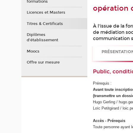
formations
opération 
Licences et Masters
Titres & Certificats
À l'issue de la f
de médiation soci
Diplômes
communication sc
d'établissement
Moocs
PRÉSENTATIO
Offre sur mesure
Public, conditi
Prérequis :
Avant toute inscript
(transmettre un dossi
Hugo Gerling / hugo.ge
Loïc Petitgirard / loic
Accès - Prérequis
Toute personne ayant l