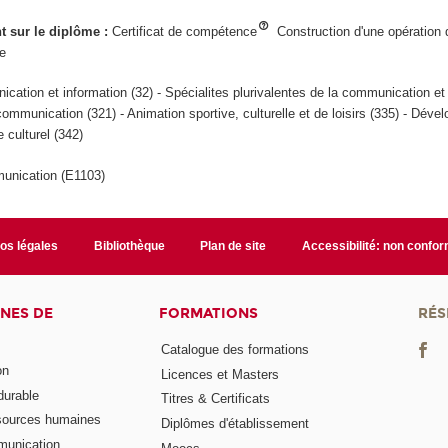
ant sur le diplôme :
Certificat de compétence
Construction d'une opération 
ue
cation et information (32) - Spécialites plurivalentes de la communication et 
communication (321) - Animation sportive, culturelle et de loisirs (335) - Déve
 culturel (342)
unication (E1103)
fos légales
Bibliothèque
Plan de site
Accessibilité: non confo
NES DE
FORMATIONS
RÉS
Catalogue des formations
on
Licences et Masters
urable
Titres & Certificats
sources humaines
Diplômes d'établissement
munication