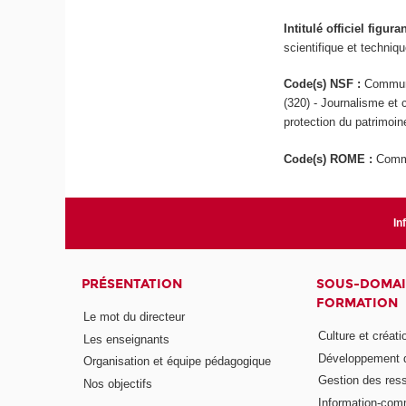
Intitulé officiel figur
scientifique et techniq
Code(s) NSF :
Communi
(320) - Journalisme et 
protection du patrimoine
Code(s) ROME :
Comm
In
PRÉSENTATION
SOUS-DOMAI
FORMATION
Le mot du directeur
Culture et créati
Les enseignants
Développement d
Organisation et équipe pédagogique
Gestion des res
Nos objectifs
Information-com