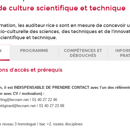
de culture scientifique et technique
ormation, les auditeur∙rice∙s sont en mesure de concevoir u
o-culturelle des sciences, des techniques et de l’innova
ientifique et technique.
N
PROGRAMME
COMPÉTENCES ET
INFOR
DÉBOUCHÉS
PRA
ons d’accès et prérequis
ion, il est INDISPENSABLE DE PRENDRE CONTACT avec l'un des référents
er avec CV / motivation) :
rling@lecnam.net / 01 40 27 22 46
.petitgirard@lecnam.net / 01 40 27 23 99
e niveau 3 homologué / bac +2, toutes disciplines