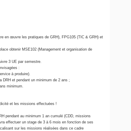
ettre en œuvre les pratiques de GRH), FPG105 (TIC & GRH) et
 place obtenir MSE102 (Management et organisation de
uivre 3 UE par semestre.
envisagées :
ervice à produire).
à la DRH et pendant un minimum de 2 ans ;
2 ans minimum.
icité et les missions effectuées !
ne RH pendant au minimum 1 an cumulé (CDD, missions
vra effectuer un stage de 3 à 6 mois en fonction de ses
ocalisant sur les missions réalisées dans ce cadre