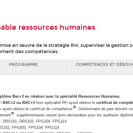
sable ressources humaines
la mise en œuvre de la stratégie RH, superviser la gestion
ppement des compétences.
PROGRAMME
COMPÉTENCES ET DÉBOU
diplôme Bac+3 en relation avec la spécialité Ressources Humaines.
un
BAC+2 ou BAC+3
hors spécialité RH ayant obtenu le
certificat de compé
 ayant obtenu le certificat de compétence
Gestionnaire de paie doivent cep
nement
supplémentaires seront ainsi demandées pour les auditeurs diplômé
: DRS101, DRS102, FPG104, FPG114
RS102, FPG001, FPG104, FPG114