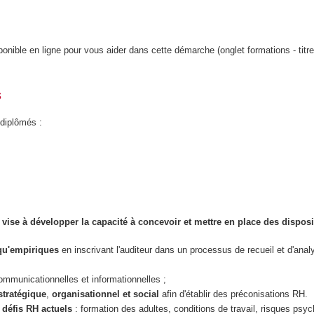
onible en ligne pour vous aider dans cette démarche (onglet formations - titre
s
 diplômés :
 à développer la capacité à concevoir et mettre en place des dispositifs,
 qu'empiriques
en inscrivant l'auditeur dans un processus de recueil et d'analys
ommunicationnelles et informationnelles ;
stratégique
,
organisationnel et social
afin d'établir des préconisations RH.
x
défis RH actuels
: formation des adultes, conditions de travail, risques psyc