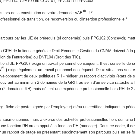
, FPG114, CFA109 ou CCG101, FPG001 ou FPG003.
uis lors de la constitution de votre demande VAE
! *
rofessionnel de transition, de reconversion ou d'insertion professionnelle.*
 parcours par les UE de prérequis (si concernés) puis FPG102 (Concevoir, m
s GRH de la licence générale Droit Economie Gestion du CNAM doivent à la
on de l’entreprise) ou DNT104 (Droit des TIC).
on,l'UE FPG107 exige un travail personnel conséquent. Il est conseillé de s
A
)
exige également un travail personnel conséquent. Deux situations sont 
veloppement de deux politiques RH - rédiger un rapport d’activités (états de s
es couvrant au minimum 2 domaines de la GRH, au sein d’un service rattaché 
n (2 domaines RH) mais détient une expérience professionnelle hors RH de 
fiche de poste signée par l’employeur) et/ou un certificat indiquant la périod
nces susmentionnés mais a exercé des activités professionnelles hors domai
’une fonction RH ou en appui à la fonction RH (manager). Dans ce cadre, il de
er un rapport de stage en présentant succinctement son parcours puis en se f