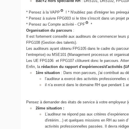
Bac+2 hors spécialité RH
: DRS101, DRS102, FPG104
* Pensez à la VAPP
! * N'oubliez pas d'intégrer les préreq
* Pensez à suivre FPG003 si le titre s'inscrit dans un projet p
* Pensez au Compte activité - CPF
*
Organisation du parcours
:
Il est fortement conseillé aux auditeurs de commencer leurs
FPG108 (Gestion des talents).
Les auditeurs ayant obtenu FPG105 dans le cadre du parcour
l’entreprise) ou MSE101 (Management processus et organisati
Les UE FPG106 et FPG107 clôturent donc le parcours. Attenti
Enfin, la
rédaction du rapport d'expériences/d'activités (U
1ère situation
: Dans mon parcours, j'ai contribué au dé
l’auditeur a exercé des activités professionnell
il n’a exercé dans le domaine RH que pendant 1 a
Pensez à demander des états de service à votre employeur (eg. 
2ème situation :
L’auditeur ne répond pas aux critères d’expérie
d'intérim...) et quelques missions en RH au sein d
activités professionnelles passées. Il devra rédig