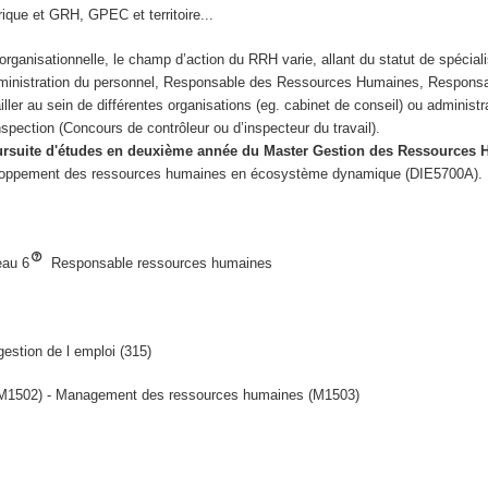
rique et GRH, GPEC et territoire...
organisationnelle, le champ d’action du RRH varie, allant du statut de spécialist
dministration du personnel, Responsable des Ressources Humaines, Responsabl
vailler au sein de différentes organisations (eg. cabinet de conseil) ou administr
pection (Concours de contrôleur ou d’inspecteur du travail).
ursuite d'études en deuxième année du Master Gestion des Ressources
loppement des ressources humaines en écosystème dynamique (DIE5700A).
au 6
Responsable ressources humaines
estion de l emploi (315)
M1502) - Management des ressources humaines (M1503)