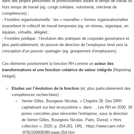
dans des projets personnels et professionnels durant le temps de travail ou
hors temps de travail (eg. congé solidaire, volontariat, mécénat de
compétences) ;
- Frontière organisationnelle : les « nouvelles » formes organisationnelles
exacerbent le collectif de travail temporaire (eg. en réseau, organique, en
équipes, virtuelle, allégée) ;
- Frontière juridique : l’évolution des pratiques de corporate governance et,
plus particulièrement, du pouvoir de direction de l’employeur tend vers la
conception d’un pouvoir «partagé» (eg. groupement d’employeurs).
Ces éléments positionnent la fonction RH comme un
acteur des
transformations et une fonction créatrice de valeur intégrée
(Reporting
Intégré).
Etudes sur l’évolution de la fonction
(et, plus particulièrement des
compétences recherchées) :
Verrier Gilles, Bourgeois Nicolas, « Chapitre 28. Des DRH
capitalisant sur leur écosystème », dans : , Les RH en 2030. 30
pistes concrètes pour réinventer l'entreprise, sous la direction
de Verrier Gilles, Bourgeois Nicolas. Paris, Dunod, « Hors
collection », 2020, p. 254-261. URL : https://www.cairn.info/-
-9782100808380-page-254.htm