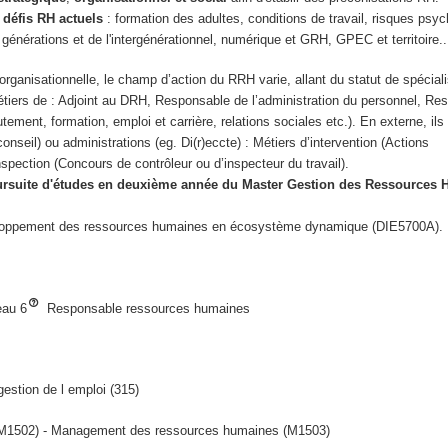
x
défis RH actuels
: formation des adultes, conditions de travail, risques psy
 générations et de l'intergénérationnel, numérique et GRH, GPEC et territoire..
 organisationnelle, le champ d’action du RRH varie, allant du statut de spéciali
s métiers de : Adjoint au DRH, Responsable de l’administration du personnel, R
ent, formation, emploi et carrière, relations sociales etc.). En externe, ils
conseil) ou administrations (eg. Di(r)eccte) : Métiers d’intervention (Actions
pection (Concours de contrôleur ou d’inspecteur du travail).
ursuite d'études en deuxième année du Master Gestion des Ressources
loppement des ressources humaines en écosystème dynamique (DIE5700A).
au 6
Responsable ressources humaines
estion de l emploi (315)
M1502) - Management des ressources humaines (M1503)