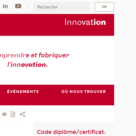
Inno
vat
io
n
mprendr
e et fabriquer
l'inn
ovation.
ÉVÉNEMENTS
OÙ NOUS TROUVER
Code diplôme/certificat: