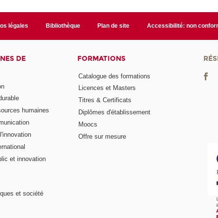
fos légales
Bibliothèque
Plan de site
Accessibilité: non confo
NES DE
FORMATIONS
RÉS
Catalogue des formations
on
Licences et Masters
urable
Titres & Certificats
sources humaines
Diplômes d'établissement
munication
Moocs
'innovation
Offre sur mesure
rnational
ic et innovation
ques et société