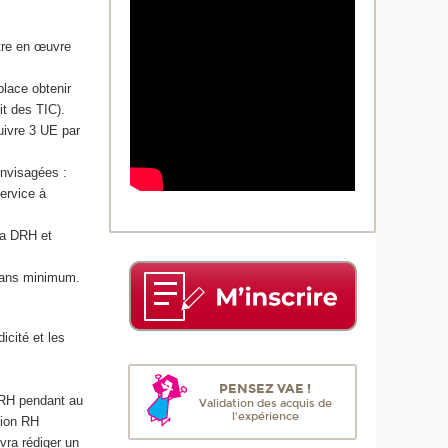
tre en œuvre
lace obtenir
t des TIC).
uivre 3 UE par
envisagées :
ervice à
la DRH et
2 ans minimum.
icité et les
PENSEZ VAE !
 RH pendant au
Validation des acquis de
l'expérience
tion RH
vra rédiger un