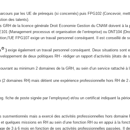
 parcours par les UE de prérequis (si concernés) puis FPG102 (Concevoir, met
ion des talents).
s GRH de la licence générale Droit Economie Gestion du CNAM doivent à la p
101 (Management processus et organisation de l’entreprise) ou DNT104 (Droi
on,l'UE FPG107 exige un travail personnel conséquent. Il est conseillé de s
A
)
exige également un travail personnel conséquent. Deux situations sont 
veloppement de deux politiques RH - rédiger un rapport d’activités (états de s
s couvrant au minimum 2 domaines de la GRH, au sein d’un service rattaché à 
n (2 domaines RH) mais détient une expérience professionnelle hors RH de 
fiche de poste signée par l’employeur) et/ou un certificat indiquant la périod
ces susmentionnés mais a exercé des activités professionnelles hors domaine
 et quelques missions en RH au sein d’une fonction RH ou en appui à la fonc
age de 3 à 6 mois en fonction de ses activités professionnelles passées. Il de