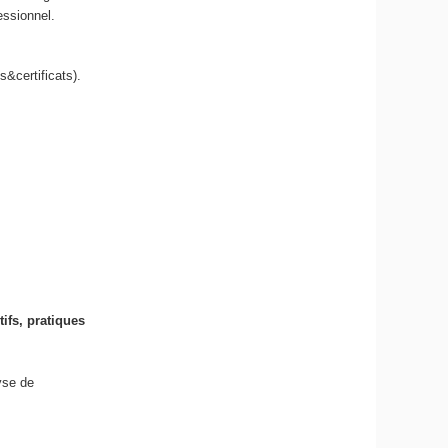
essionnel.
s&certificats).
ifs, pratiques
yse de