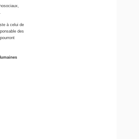
chosociaux,
.
ste à celui de
esponsable des
 pourront
 Humaines