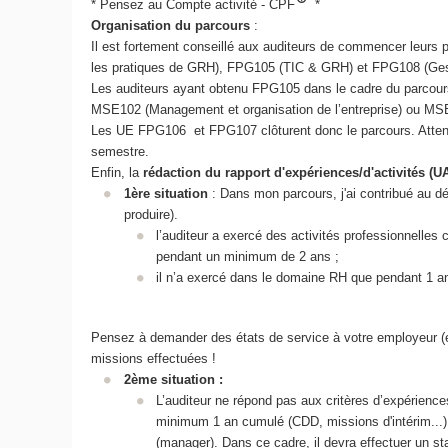
* Pensez au Compte activité - CPF
*
Organisation du parcours
:
Il est fortement conseillé aux auditeurs de commencer leurs
les pratiques de GRH), FPG105 (TIC & GRH) et FPG108 (Gest
Les auditeurs ayant obtenu FPG105 dans le cadre du parcour
MSE102 (Management et organisation de l’entreprise) ou MSE
Les UE FPG106 et FPG107 clôturent donc le parcours. Attenti
semestre.
Enfin, la
rédaction du rapport d'expériences/d'activités (U
1ère situation
: Dans mon parcours, j'ai contribué au dé
produire).
l’auditeur a exercé des activités professionnelle
pendant un minimum de 2 ans ;
il n’a exercé dans le domaine RH que pendant 1 a
Pensez à demander des états de service à votre employeur (eg. 
missions effectuées !
2ème situation :
L’auditeur ne répond pas aux critères d’expérien
minimum 1 an cumulé (CDD, missions d'intérim...)
(manager). Dans ce cadre, il devra effectuer un st