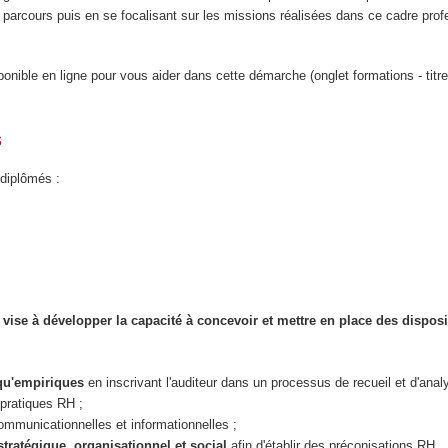
parcours puis en se focalisant sur les missions réalisées dans ce cadre prof
onible en ligne pour vous aider dans cette démarche (onglet formations - titre
s
 diplômés :
e à développer la capacité à concevoir et mettre en place des disposit
 qu'empiriques
en inscrivant l'auditeur dans un processus de recueil et d'anal
t pratiques RH ;
ommunicationnelles et informationnelles ;
stratégique
,
organisationnel et social
afin d'établir des préconisations RH.