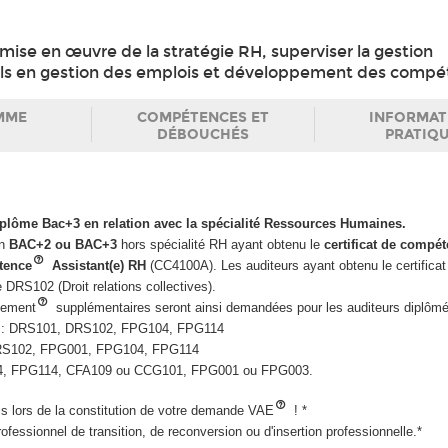
a mise en œuvre de la stratégie RH, superviser la gestion
eils en gestion des emplois et développement des compé
MME
COMPÉTENCES ET
INFORMAT
DÉBOUCHÉS
PRATIQ
diplôme Bac+3 en relation avec la spécialité Ressources Humaines.
un
BAC+2 ou BAC+3
hors spécialité RH ayant obtenu le
certificat de compé
étence
Assistant(e) RH
(CC4100A). Les auditeurs ayant obtenu le certificat
DRS102 (Droit relations collectives).
nement
supplémentaires seront ainsi demandées pour les auditeurs diplômé
: DRS101, DRS102, FPG104, FPG114
RS102, FPG001, FPG104, FPG114
, FPG114, CFA109 ou CCG101, FPG001 ou FPG003.
uis lors de la constitution de votre demande VAE
! *
rofessionnel de transition, de reconversion ou d'insertion professionnelle.*