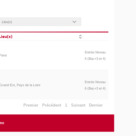
Lieu(x)
Entrée Niveau
Paris
6 (Bac+3 et 4)
Entrée Niveau
Grand-Est, Pays de la Loire
6 (Bac+3 et 4)
Premier
Précédent
1
Suivant
Dernier
rme