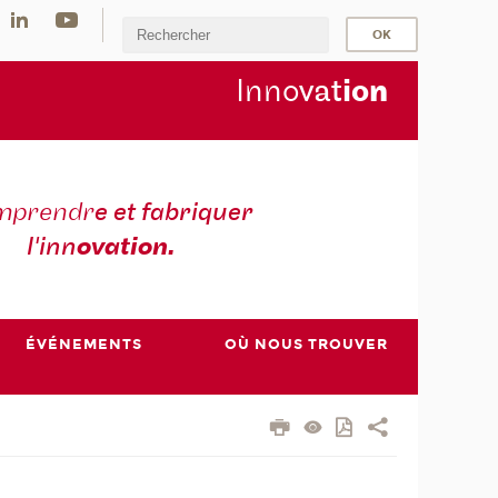
Inno
vat
io
n
mprendr
e et fabriquer
l'inn
ovation.
ÉVÉNEMENTS
OÙ NOUS TROUVER