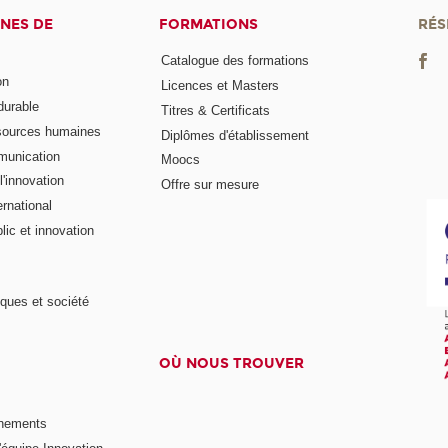
NES DE
FORMATIONS
RÉS
Catalogue des formations
on
Licences et Masters
urable
Titres & Certificats
sources humaines
Diplômes d'établissement
munication
Moocs
'innovation
Offre sur mesure
rnational
ic et innovation
ques et société
OÙ NOUS TROUVER
nements