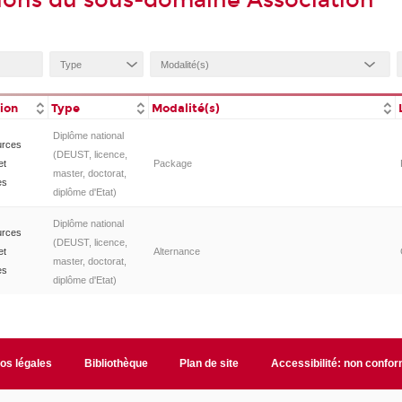
ions du sous-domaine Association
tion
Type
Modalité(s)
Diplôme national
urces
(DEUST, licence,
et
Package
master, doctorat,
es
diplôme d'Etat)
Diplôme national
urces
(DEUST, licence,
et
Alternance
master, doctorat,
es
diplôme d'Etat)
fos légales
Bibliothèque
Plan de site
Accessibilité: non confo