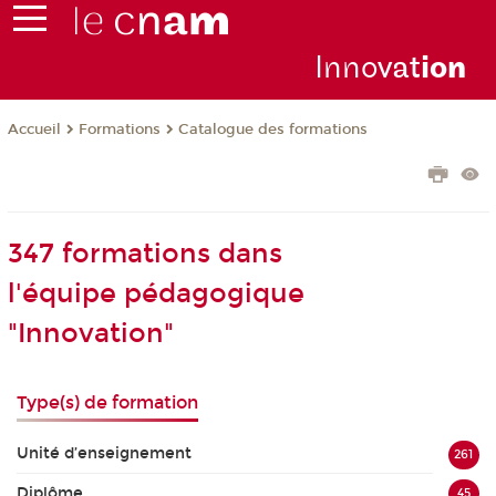
Inno
vat
io
n
Formations
Catalogue des formations
Accueil
347 formations dans
l'équipe pédagogique
"Innovation"
Type(s) de formation
Unité d’enseignement
261
Diplôme
45