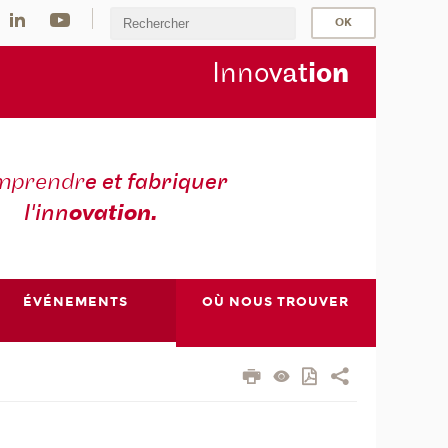
Inno
vat
io
n
mprendr
e et fabriquer
l'inn
ovation.
ÉVÉNEMENTS
OÙ NOUS TROUVER