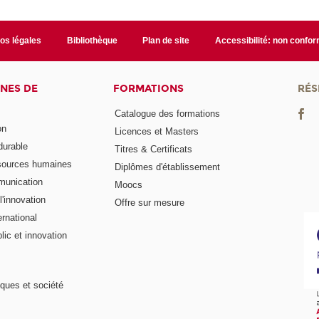
fos légales
Bibliothèque
Plan de site
Accessibilité: non confo
NES DE
FORMATIONS
RÉS
Catalogue des formations
on
Licences et Masters
urable
Titres & Certificats
sources humaines
Diplômes d'établissement
munication
Moocs
'innovation
Offre sur mesure
rnational
ic et innovation
ques et société