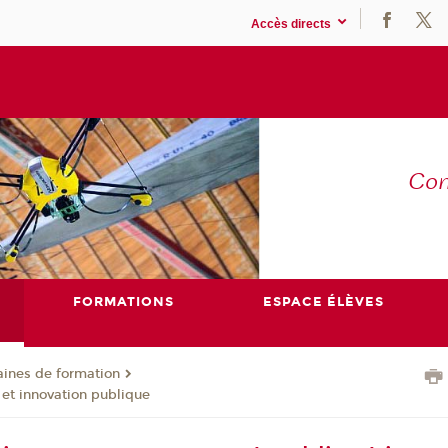
Accès directs
Co
E
FORMATIONS
ESPACE ÉLÈVES
ines de formation
et innovation publique