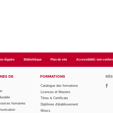
fos légales
Bibliothèque
Plan de site
Accessibilité: non confo
NES DE
FORMATIONS
RÉS
Catalogue des formations
on
Licences et Masters
urable
Titres & Certificats
sources humaines
Diplômes d'établissement
munication
Moocs