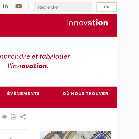
Inno
vat
io
n
mprendr
e et fabriquer
l'inn
ovation.
ÉVÉNEMENTS
OÙ NOUS TROUVER