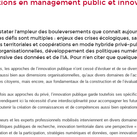
ions en management public et inno
stater l’ampleur des bouleversements que connait aujourd
es défis sont multiples : enjeux des crises écologiques, sa
s territoriales et coopérations en mode hybride privé-pub
organisationnelles, développement des politiques numér
nsive des données et de l’IA. Pour n’en citer que quelqu
 les approches de l’innovation publique n’ont cessé d’évoluer et de se divers
aussi bien aux dimensions organisationnelles, qu’aux divers domaines de l’act
es citoyens, mais encore, aux fondamentaux de la construction et de l’évalua
ois aux approches du privé, l’innovation publique garde toutefois ses spécific
ndiquent ici la nécessité d’une interdisciplinarité pour accompagner les futu
soutenir la création de connaissances et de compétences aussi bien opération
eurs et les experts professionnels mobilisés interviennent en divers domaine
itiques publiques de recherche, innovation territoriale dans une perspective
vation et de la participation, stratégies numériques et données, open innovati