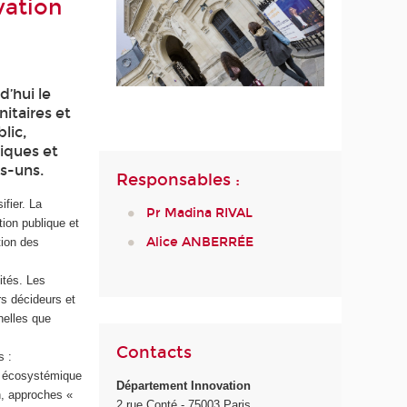
vation
’hui le
nitaires et
lic,
iques et
es-uns.
Responsables :
ifier. La
P
r
Madina RIVAL
ion publique et
Alice ANBERRÉE
tion des
ités. Les
rs décideurs et
nelles que
Contacts
s :
 « écosystémique
Département Innovation
on, approches «
2 rue Conté - 75003 Paris