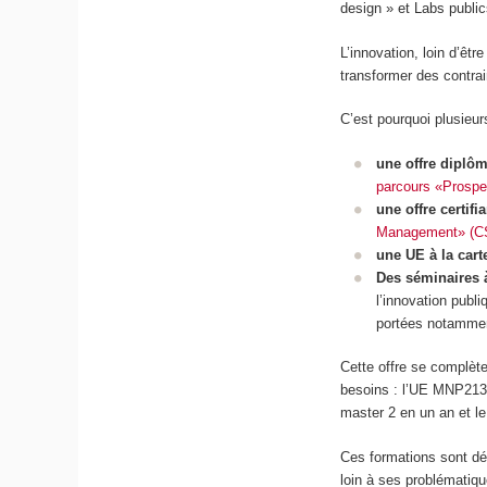
design » et Labs public
L’innovation, loin d’êt
transformer des contra
C’est pourquoi plusieu
une offre diplô
parcours «Prospe
une offre certifi
Management» (C
une UE à la cart
Des séminaires à
l’innovation publi
portées notamment
Cette offre se complèt
besoins : l’UE MNP213 
master 2 en un an et le
Ces formations sont dé
loin à ses problématiqu