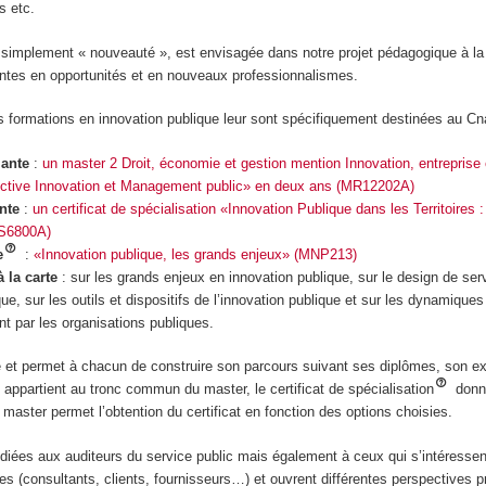
s etc.
re simplement « nouveauté », est envisagée dans notre projet pédagogique à la
intes en opportunités et en nouveaux professionnalismes.
rs formations en innovation publique leur sont spécifiquement destinées au C
mante
:
un master 2 Droit, économie et gestion mention Innovation, entreprise 
ctive Innovation et Management public» en deux ans (MR12202A)
ante
:
un certificat de spécialisation «Innovation Publique dans les Territoires :
S6800A)
e
:
«Innovation publique, les grands enjeux» (MNP213)
 la carte
: sur les grands enjeux en innovation publique, sur le design de ser
que, sur les outils et dispositifs de l’innovation publique et sur les dynamiques
 par les organisations publiques.​
e et permet à chacun de construire son parcours suivant ses diplômes, son e
appartient au tronc commun du master, le certificat de spécialisation
donn
 master permet l’obtention du certificat en fonction des options choisies.
diées aux auditeurs du service public mais également à ceux qui s’intéressen
es (consultants, clients, fournisseurs…) et ouvrent différentes perspectives p