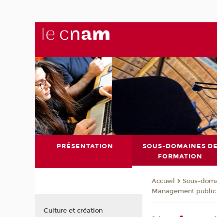
PRÉSENTATION
SOUS-DOMAINES D
FORMATION
Sous-doma
Accueil
Management public 
Culture et création