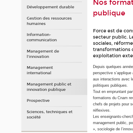
Nos format
Développement durable
publique
Gestion des ressources
humaines
Force est de con
Information-
secteur public. L
communication
sociales, réforme
transformations 
Management de
exploitation exte
l'innovation
Depuis quelques années,
Management
international
perspective s’applique 
aux interactions avec l
Management public et
politiques publiques.
innovation publique
Tout en empruntant parf
formations du Cnam reve
Prospective
chefs de projets pour 
réflexives.
Sciences, techniques et
Les enseignants-cherch
société
management public, pol
», sociologie de l’inno