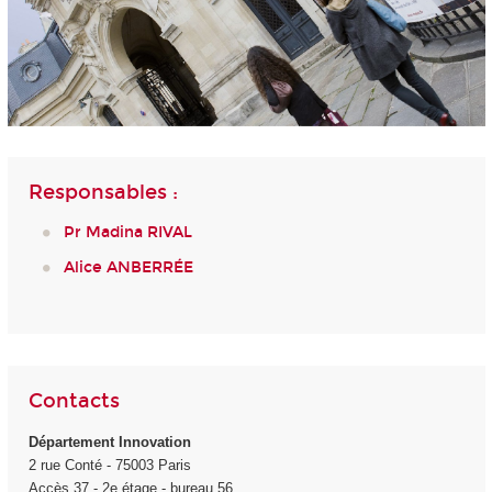
Responsables :
P
r
Madina RIVAL
Alice ANBERRÉE
Contacts
Département Innovation
2 rue Conté - 75003 Paris
Accès 37 - 2
e
étage - bureau 56