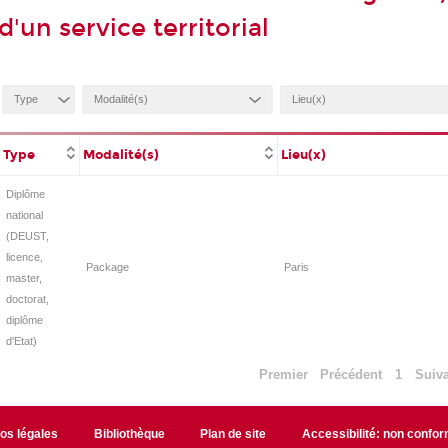
d'un service territorial
Type
Modalité(s)
Lieu(x)
Diplôme
national
(DEUST,
licence,
Package
Paris
master,
doctorat,
diplôme
d'Etat)
Premier
Précédent
1
Suiv
fos légales
Bibliothèque
Plan de site
Accessibilité: non confo