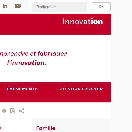
Inno
vat
io
n
mprendr
e et fabriquer
l'inn
ovation.
ÉVÉNEMENTS
OÙ NOUS TROUVER
Famille
/