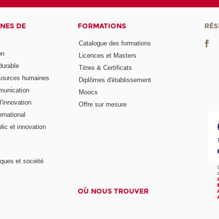
NES DE
FORMATIONS
RÉS
Catalogue des formations
on
Licences et Masters
urable
Titres & Certificats
sources humaines
Diplômes d'établissement
munication
Moocs
'innovation
Offre sur mesure
rnational
ic et innovation
ques et société
OÙ NOUS TROUVER