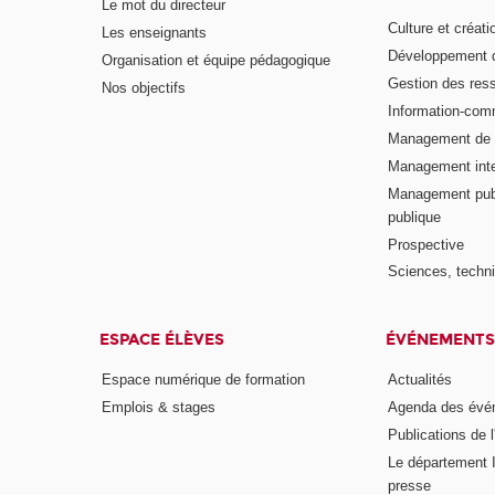
Le mot du directeur
Culture et créati
Les enseignants
Développement d
Organisation et équipe pédagogique
Gestion des res
Nos objectifs
Information-com
Management de l
Management inte
Management publ
publique
Prospective
Sciences, techni
ESPACE ÉLÈVES
ÉVÉNEMENTS
Espace numérique de formation
Actualités
Emplois & stages
Agenda des évé
Publications de l
Le département I
presse