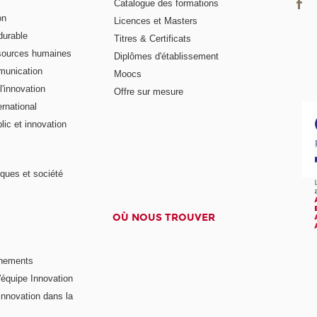
Catalogue des formations
on
Licences et Masters
urable
Titres & Certificats
sources humaines
Diplômes d'établissement
munication
Moocs
'innovation
Offre sur mesure
rnational
ic et innovation
ques et société
OÙ NOUS TROUVER
nements
'équipe Innovation
nnovation dans la