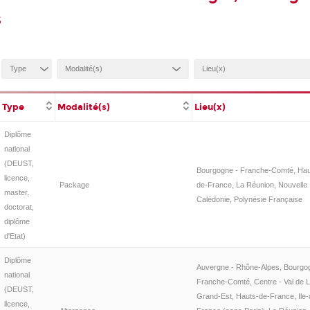
s
Type
Modalité(s)
Lieu(x)
Diplôme
national
(DEUST,
Bourgogne - Franche-Comté, Hau
licence,
Package
de-France, La Réunion, Nouvelle
master,
Calédonie, Polynésie Française
doctorat,
diplôme
d'Etat)
Diplôme
Auvergne - Rhône-Alpes, Bourgo
national
Franche-Comté, Centre - Val de L
(DEUST,
Grand-Est, Hauts-de-France, Ile-
licence,