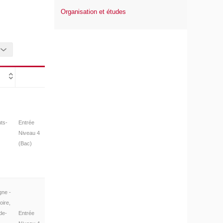
Organisation et études
ts-
Entrée
Niveau 4
(Bac)
gne -
oire,
de-
Entrée