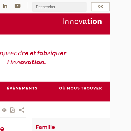
Inno
vat
io
n
mprendr
e et fabriquer
l'inn
ovation.
ÉVÉNEMENTS
OÙ NOUS TROUVER
Famille
ée