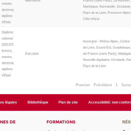
Alternance
France (sans Paris), La Réunion,
master,
Martinique, Normandie, Occitanie,
doctorat,
Pays de la Loire, Provence-Alpes
diplôme
Côte d'Azur
d'Etat)
Diplôme
national
Auvergne - Rhône-Alpes, Centre -
(DEUST,
de Loire, Grand-Est, Guadeloupe, 
licence,
À la carte
de-France (sans Paris), Madagas
master,
Nouvelle-Aquitaine, Occitanie, Par
doctorat,
Pays de la Loire
diplôme
d'Etat)
Premier
Précédent
1
Suiv
fos légales
Bibliothèque
Plan de site
Accessibilité: non confo
NES DE
FORMATIONS
RÉS