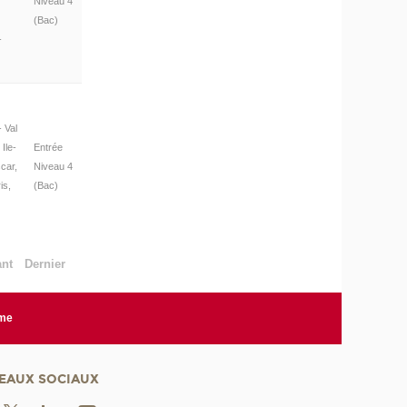
Niveau 4
(Bac)
-
 Val
Ile-
Entrée
car,
Niveau 4
is,
(Bac)
ant
Dernier
rme
EAUX SOCIAUX