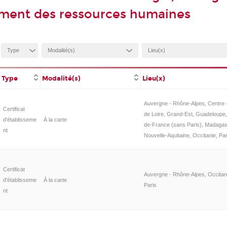
ment des ressources humaines
Type
Modalité(s)
Lieu(x)
Auvergne - Rhône-Alpes, Centre -
Certificat
de Loire, Grand-Est, Guadeloupe, 
d'établisseme
À la carte
de-France (sans Paris), Madagas
nt
Nouvelle-Aquitaine, Occitanie, Par
Certificat
Auvergne - Rhône-Alpes, Occitan
d'établisseme
À la carte
Paris
nt