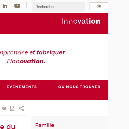
Inno
vat
io
n
mprendr
e et fabriquer
l'inn
ovation.
ÉVÉNEMENTS
OÙ NOUS TROUVER
Famille
ée du