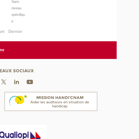
Sans
niveau
spécifiqu
e
ant
Dernier
rme
EAUX SOCIAUX
MISSION HANDI'CNAM
Aider les auditeurs en situation de
handicap