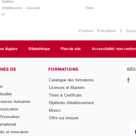
Diplôme
d'établisseme
À la carte
Paris
nt
Premier
Précédent
1
Suiv
fos légales
Bibliothèque
Plan de site
Accessibilité: non confo
NES DE
FORMATIONS
RÉS
Catalogue des formations
on
Licences et Masters
urable
Titres & Certificats
sources humaines
Diplômes d'établissement
munication
Moocs
'innovation
Offre sur mesure
rnational
ic et innovation