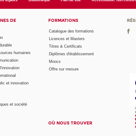
NES DE
FORMATIONS
RÉS
Catalogue des formations
on
Licences et Masters
urable
Titres & Certificats
sources humaines
Diplômes d'établissement
munication
Moocs
'innovation
Offre sur mesure
rnational
ic et innovation
ques et société
OÙ NOUS TROUVER