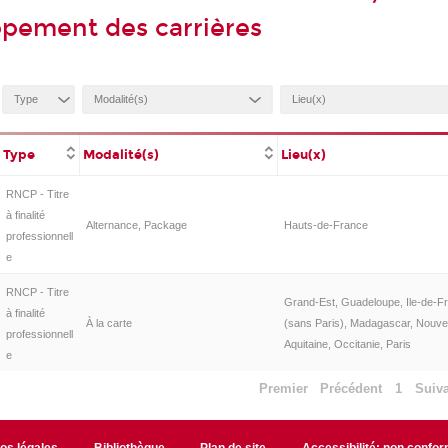
pement des carrières
Type
Modalité(s)
Lieu(x)
RNCP - Titre
à finalité
Alternance, Package
Hauts-de-France
professionnell
e
RNCP - Titre
Grand-Est, Guadeloupe, Ile-de-F
à finalité
À la carte
(sans Paris), Madagascar, Nouvel
professionnell
Aquitaine, Occitanie, Paris
e
Premier
Précédent
1
Suiv
fos légales
Bibliothèque
Plan de site
Accessibilité: non confo