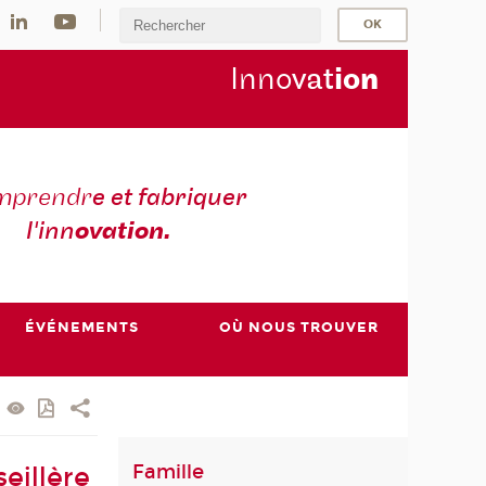
Inno
vat
io
n
mprendr
e et fabriquer
l'inn
ovation.
ÉVÉNEMENTS
OÙ NOUS TROUVER
Famille
eillère