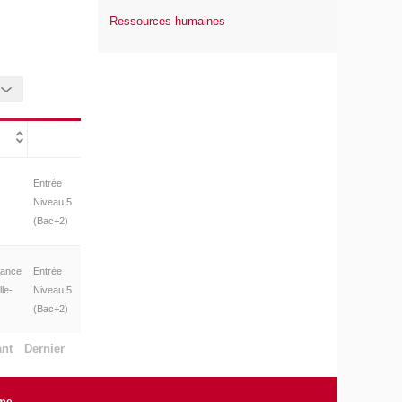
Ressources humaines
Entrée
Niveau 5
(Bac+2)
rance
Entrée
le-
Niveau 5
(Bac+2)
ant
Dernier
rme