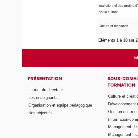
institutionnel des projets d
par la culture
Culture et médiation 1
Éléments 1 à 10 sur 
In
PRÉSENTATION
SOUS-DOMAI
FORMATION
Le mot du directeur
Culture et créati
Les enseignants
Développement d
Organisation et équipe pédagogique
Gestion des res
Nos objectifs
Information-com
Management de l
Management inte