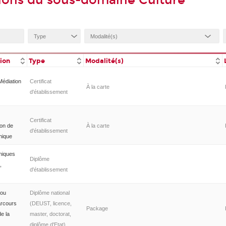
ions du sous-domaine Culture
tion
Type
Modalité(s)
Médiation
Certificat
À la carte
d'établissement
Certificat
ion de
À la carte
d'établissement
hnique
niques
Diplôme
,
d'établissement
 ou
Diplôme national
arcours
(DEUST, licence,
Package
de la
master, doctorat,
diplôme d'Etat)