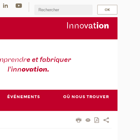
Inno
vat
io
n
mprendr
e et fabriquer
l'inn
ovation.
ÉVÉNEMENTS
OÙ NOUS TROUVER