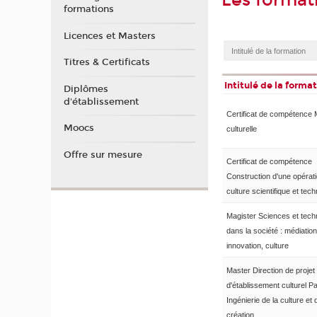
Les format
formations
Licences et Masters
Titres & Certificats
Intitulé de la forma
Diplômes
d'établissement
Certificat de compétence 
Moocs
culturelle
Offre sur mesure
Certificat de compétence
Construction d'une opérat
culture scientifique et tec
Magister Sciences et tech
dans la société : médiation
innovation, culture
Master Direction de projet
d'établissement culturel P
Ingénierie de la culture et 
création