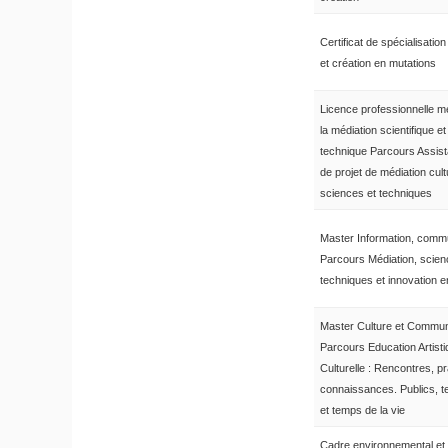
Certificat de spécialisation
et création en mutations
Licence professionnelle m
la médiation scientifique et
technique Parcours Assist
de projet de médiation cult
sciences et techniques
Master Information, comm
Parcours Médiation, scien
techniques et innovation e
Master Culture et Commun
Parcours Education Artisti
Culturelle : Rencontres, pr
connaissances. Publics, te
et temps de la vie
Cadre environnemental et