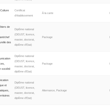
 Culture
Certificat
À la carte
d'établissement
étiers de
Diplôme national
(DEUST, licence,
ant/chef
Package
master, doctorat,
urelle des
diplôme d'Etat)
Diplôme national
unication
(DEUST, licence,
ces,
Package
master, doctorat,
n société
diplôme d'Etat)
ication
Diplôme national
que et
(DEUST, licence,
atiques,
Alternance, Package
master, doctorat,
rritoires
diplôme d'Etat)