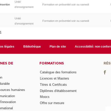
Unité
'insertion
Formation en présentiel soir ou samedi
d’enseignement
Unité
Formation en présentiel soir ou samedi
d’enseignement
21
fos légales
Bibliothèque
Plan de site
Accessibilité: non confo
NES DE
FORMATIONS
RÉS
Catalogue des formations
on
Licences et Masters
urable
Titres & Certificats
sources humaines
Diplômes d'établissement
munication
Moocs
'innovation
Offre sur mesure
rnational