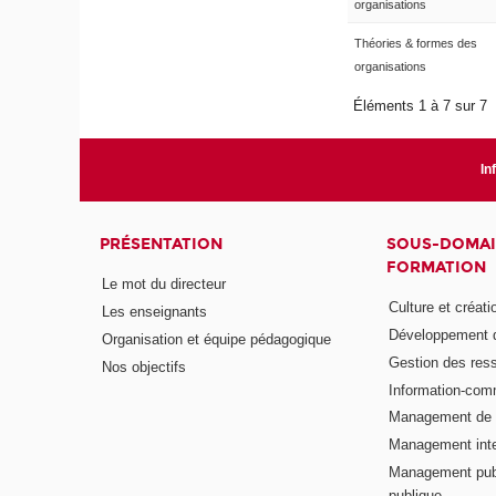
organisations
Théories & formes des
organisations
Éléments 1 à 7 sur 7
In
PRÉSENTATION
SOUS-DOMAI
FORMATION
Le mot du directeur
Culture et créati
Les enseignants
Développement d
Organisation et équipe pédagogique
Gestion des res
Nos objectifs
Information-com
Management de l
Management inte
Management publ
publique