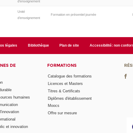
d’enseignement
Unité
Formation en présentiel journée
d’enseignement
fos légales
Bibliothèque
Plan de site
Accessibilité: non confo
NES DE
FORMATIONS
RÉS
Catalogue des formations
on
Licences et Masters
urable
Titres & Certificats
sources humaines
Diplômes d'établissement
munication
Moocs
'innovation
Offre sur mesure
rnational
ic et innovation