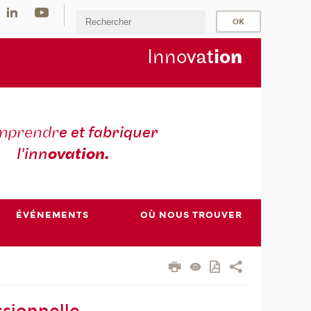
Inno
vat
io
n
mprendr
e et fabriquer
l'inn
ovation.
ÉVÉNEMENTS
OÙ NOUS TROUVER