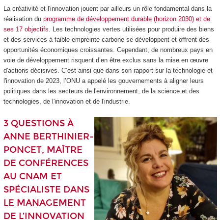
La créativité et l'innovation jouent par ailleurs un rôle fondamental dans la
réalisation du
programme de développement durable (horizon 2030) et de
ses 17 objectifs
. Les technologies vertes utilisées pour produire des biens
et des services à faible empreinte carbone se développent et offrent des
opportunités économiques croissantes. Cependant, de nombreux pays en
voie de développement risquent d’en être exclus sans la mise en œuvre
d'actions décisives. C’est ainsi que dans son rapport sur la technologie et
l'innovation de 2023, l’ONU a appelé les gouvernements à aligner leurs
politiques dans les secteurs de l'environnement, de la science et des
technologies, de l'innovation et de l'industrie.
3 QUESTIONS À
ANNE BERTHINIER-
PONCET, MAÎTRE
DE CONFÉRENCES
AU CNAM ET
SPÉCIALISTE DANS
LE MANAGEMENT
DE L’INNOVATION