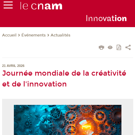
Inno
vat
io
n
Événements
Actualités
Accueil
21 AVRIL 2026
Journée mondiale de la créativité
et de l'innovation