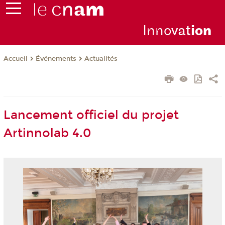
Inno
vat
io
n
Événements
Actualités
Accueil
Lancement officiel du projet
Artinnolab 4.0