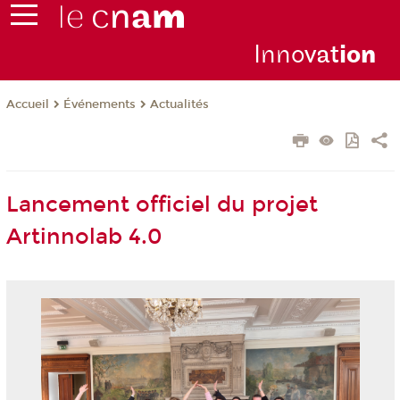
Inno
vat
io
n
Événements
Actualités
Accueil
Lancement officiel du projet
Artinnolab 4.0