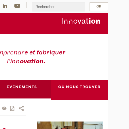
Inno
vat
io
n
mprendr
e et fabriquer
l'inn
ovation.
ÉVÉNEMENTS
OÙ NOUS TROUVER