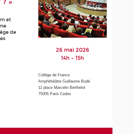
 ? »
am et
sme
lège de
ces
26 mai 2026
14h - 15h
Collège de France
Amphithéâtre Guillaume Budé
11 place Marcelin Berthelot
75005 Paris Cedex