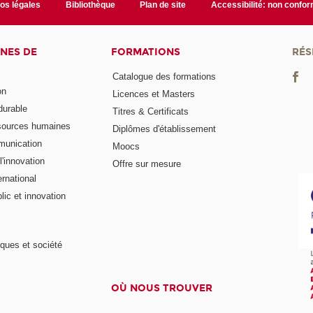
fos légales
Bibliothèque
Plan de site
Accessibilité: non confo
NES DE
FORMATIONS
RÉS
Catalogue des formations
on
Licences et Masters
urable
Titres & Certificats
sources humaines
Diplômes d'établissement
munication
Moocs
'innovation
Offre sur mesure
rnational
ic et innovation
ques et société
OÙ NOUS TROUVER