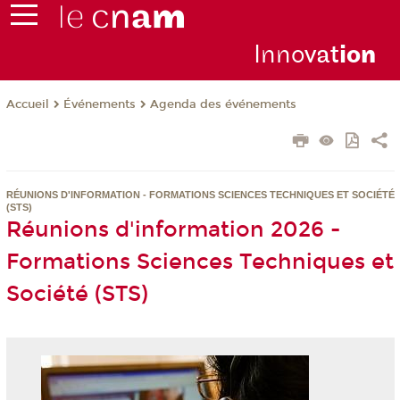
Inno
vat
io
n
Événements
Agenda des événements
Accueil
RÉUNIONS D'INFORMATION - FORMATIONS SCIENCES TECHNIQUES ET SOCIÉTÉ
(STS)
Réunions d'information 2026 -
Formations Sciences Techniques et
Société (STS)