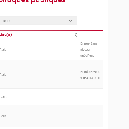
litiques publiques
Lieu(x)
Entrée Sans
Paris
niveau
spécifique
Entrée Niveau
Paris
6 (Bac+3 et 4)
Paris
Paris