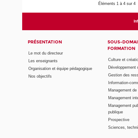
Éléments 1 à 4 sur 4
In
PRÉSENTATION
SOUS-DOMAI
FORMATION
Le mot du directeur
Culture et créati
Les enseignants
Développement d
Organisation et équipe pédagogique
Gestion des res
Nos objectifs
Information-com
Management de l
Management inte
Management publ
publique
Prospective
Sciences, techni