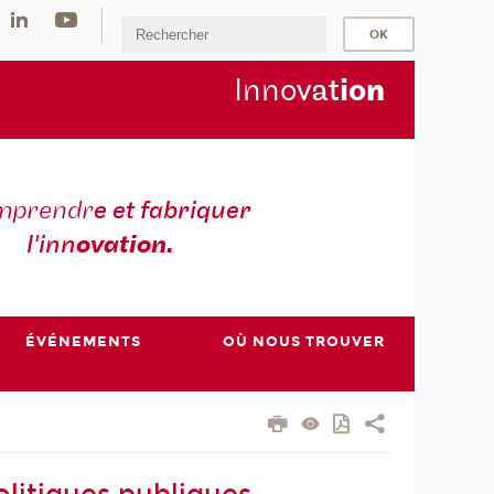
Inno
vat
io
n
mprendr
e et fabriquer
l'inn
ovation.
ÉVÉNEMENTS
OÙ NOUS TROUVER