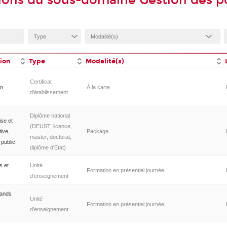
ions du sous-domaine Gestion des po
tion
Type
Modalité(s)
Certificat
on
À la carte
d'établissement
Diplôme national
ise et
(DEUST, licence,
ive,
Package
master, doctorat,
public
diplôme d'Etat)
s et
Unité
Formation en présentiel journée
d’enseignement
rands
Unité
Formation en présentiel journée
d’enseignement