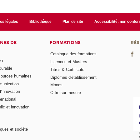
fos légales
Bibliothèque
Plan de site
Accessibilité: non confo
NES DE
FORMATIONS
RÉS
Catalogue des formations
on
Licences et Masters
urable
Titres & Certificats
sources humaines
Diplômes d'établissement
munication
Moocs
'innovation
Offre sur mesure
rnational
ic et innovation
ques et société