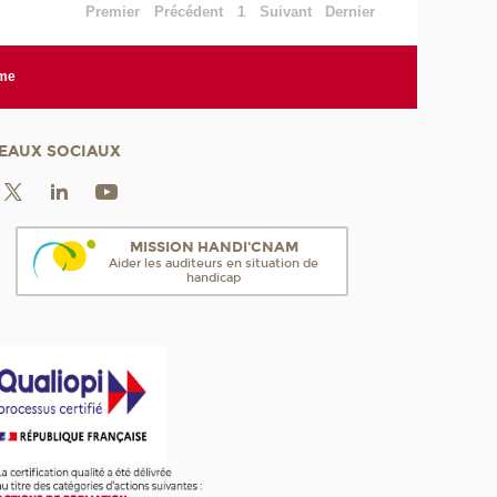
Premier
Précédent
1
Suivant
Dernier
rme
EAUX SOCIAUX
MISSION HANDI'CNAM
Aider les auditeurs en situation de
handicap