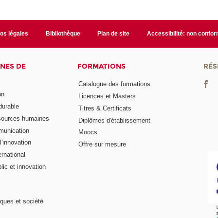
fos légales
Bibliothèque
Plan de site
Accessibilité: non confo
NES DE
FORMATIONS
RÉS
Catalogue des formations
on
Licences et Masters
urable
Titres & Certificats
sources humaines
Diplômes d'établissement
munication
Moocs
'innovation
Offre sur mesure
rnational
ic et innovation
ques et société