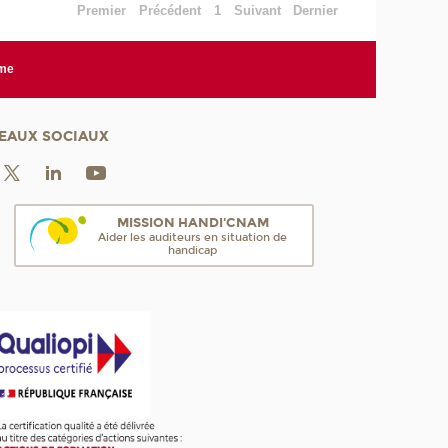
Premier
Précédent
1
Suivant
Dernier
rme
EAUX SOCIAUX
MISSION HANDI'CNAM
Aider les auditeurs en situation de
handicap