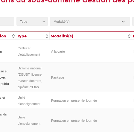
ions du sous-domaine Gestion des po
tion
Type
Modalité(s)
Certificat
on
À la carte
d'établissement
Diplôme national
ise et
(DEUST, licence,
ive,
Package
master, doctorat,
public
diplôme d'Etat)
s et
Unité
Formation en présentiel journée
d’enseignement
rands
Unité
Formation en présentiel journée
d’enseignement