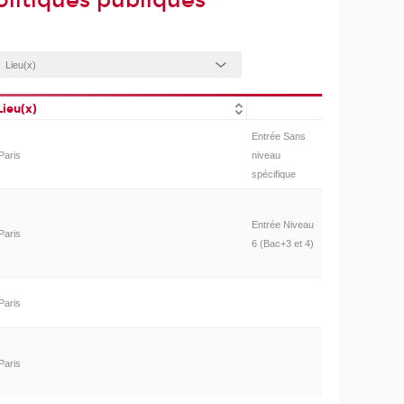
litiques publiques
Lieu(x)
Entrée Sans
Paris
niveau
spécifique
Entrée Niveau
Paris
6 (Bac+3 et 4)
Paris
Paris