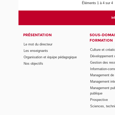
Éléments 1 à 4 sur 4
In
PRÉSENTATION
SOUS-DOMAI
FORMATION
Le mot du directeur
Culture et créati
Les enseignants
Développement d
Organisation et équipe pédagogique
Gestion des res
Nos objectifs
Information-com
Management de l
Management inte
Management publ
publique
Prospective
Sciences, techni