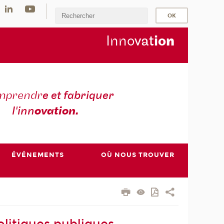
Inno
vat
io
n
mprendr
e et fabriquer
l'inn
ovation.
ÉVÉNEMENTS
OÙ NOUS TROUVER