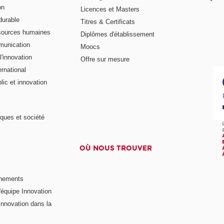
on
Licences et Masters
urable
Titres & Certificats
sources humaines
Diplômes d'établissement
munication
Moocs
'innovation
Offre sur mesure
rnational
ic et innovation
ques et société
OÙ NOUS TROUVER
nements
'équipe Innovation
nnovation dans la