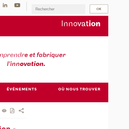
Inno
vat
io
n
mprendr
e et fabriquer
l'inn
ovation.
ÉVÉNEMENTS
OÙ NOUS TROUVER