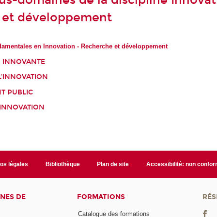
ous-domaines de la discipline Innovat
 et développement
damentales en Innovation - Recherche et développement
 INNOVANTE
L'INNOVATION
 PUBLIC
'INNOVATION
fos légales
Bibliothèque
Plan de site
Accessibilité: non confo
NES DE
FORMATIONS
RÉS
Catalogue des formations