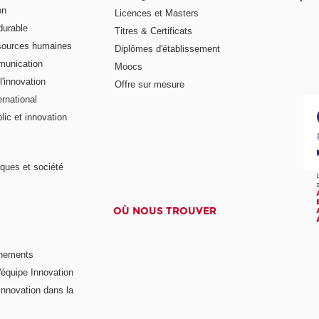
on
Licences et Masters
urable
Titres & Certificats
sources humaines
Diplômes d'établissement
munication
Moocs
'innovation
Offre sur mesure
rnational
ic et innovation
ques et société
OÙ NOUS TROUVER
nements
'équipe Innovation
nnovation dans la