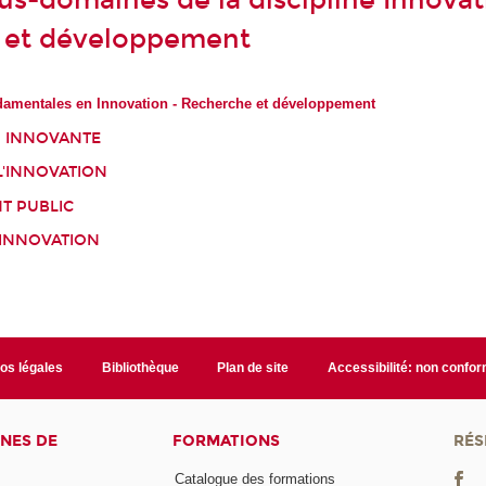
ous-domaines de la discipline Innovat
 et développement
damentales en Innovation - Recherche et développement
 INNOVANTE
L'INNOVATION
 PUBLIC
'INNOVATION
fos légales
Bibliothèque
Plan de site
Accessibilité: non confo
NES DE
FORMATIONS
RÉS
Catalogue des formations