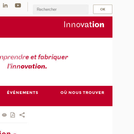
Inno
vat
io
n
mprendr
e et fabriquer
l'inn
ovation.
ÉVÉNEMENTS
OÙ NOUS TROUVER