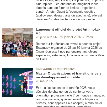
technologies, de plus en plus pointues, du plus en
plus rapides. Les chercheurs imaginent la vie
d’après sans se fixer de limites : ingénierie,
santé, IA, etc. Quant à l’économie créative
(audiovisuel, design, arts du spectacle), elle est
devenue l’un des secteurs économiques le
Lancement officiel du projet Artinnolab
4.0
Paris
28 janvier 2026
30 janvier 2026
Retour sur la réunion de travail autour du projet
Erasmus+ organisé du 28 au 30 janvier 2026 au
Cnam réunissant nos partenaires autrichiens,
espagnols, estoniens, lituaniens ainsi que la Ville
de Paris.
INNOVATION ET PROSPECTIVE
Master Organisations et transitions vers
un développement durable
28 mai 2025
Et si, à l’occasion de la rentrée 2025, vous
décidiez de changer ou de conforter votre
orientation professionnelle ? Le monde change, et
les organisations, qu’elles soient publiques ou
privées, sont appelées à s’adapter, à renouveler
leurs modèles en profondeur, transitions