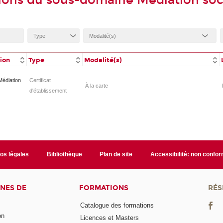
ions du sous-domaine Médiation soc
tion
Type
Modalité(s)
Médiation
Certificat
À la carte
d'établissement
fos légales
Bibliothèque
Plan de site
Accessibilité: non confo
NES DE
FORMATIONS
RÉS
Catalogue des formations
on
Licences et Masters