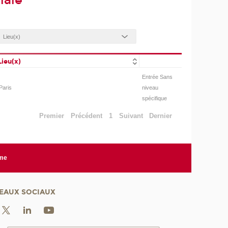
iale
Lieu(x)
Entrée Sans
Paris
niveau
spécifique
Premier
Précédent
1
Suivant
Dernier
rme
EAUX SOCIAUX