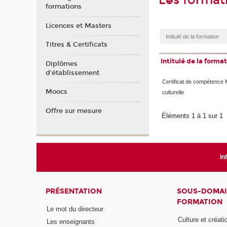
Les format
formations
Licences et Masters
Titres & Certificats
Intitulé de la forma
Diplômes
d'établissement
Certificat de compétence 
Moocs
culturelle
Offre sur mesure
Éléments 1 à 1 sur 1
In
PRÉSENTATION
SOUS-DOMAI
FORMATION
Le mot du directeur
Culture et créati
Les enseignants