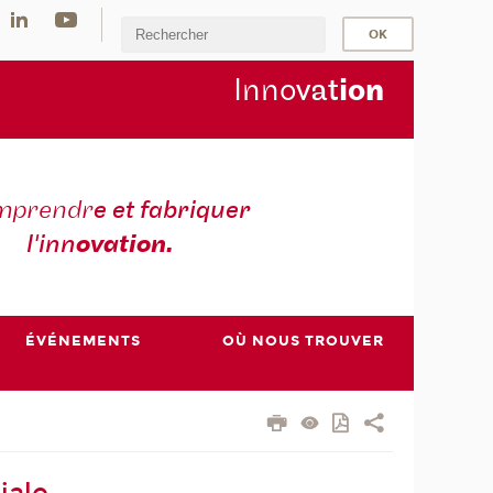
Inno
vat
io
n
mprendr
e et fabriquer
l'inn
ovation.
ÉVÉNEMENTS
OÙ NOUS TROUVER