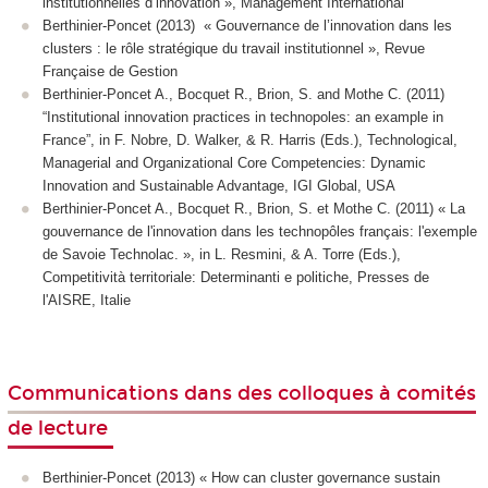
institutionnelles d’innovation », Management International
Berthinier-Poncet (2013) « Gouvernance de l’innovation dans les
clusters : le rôle stratégique du travail institutionnel », Revue
Française de Gestion
Berthinier-Poncet A., Bocquet R., Brion, S. and Mothe C. (2011)
“Institutional innovation practices in technopoles: an example in
France”, in F. Nobre, D. Walker, & R. Harris (Eds.), Technological,
Managerial and Organizational Core Competencies: Dynamic
Innovation and Sustainable Advantage, IGI Global, USA
Berthinier-Poncet A., Bocquet R., Brion, S. et Mothe C. (2011) « La
gouvernance de l'innovation dans les technopôles français: l'exemple
de Savoie Technolac. », in L. Resmini, & A. Torre (Eds.),
Competitività territoriale: Determinanti e politiche, Presses de
l'AISRE, Italie
Communications dans des colloques à comités
de lecture
Berthinier-Poncet (2013) « How can cluster governance sustain