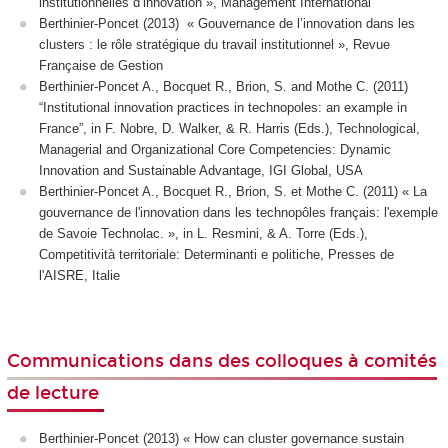
institutionnelles d’innovation », Management International
Berthinier-Poncet (2013) « Gouvernance de l’innovation dans les
clusters : le rôle stratégique du travail institutionnel », Revue
Française de Gestion
Berthinier-Poncet A., Bocquet R., Brion, S. and Mothe C. (2011)
“Institutional innovation practices in technopoles: an example in
France”, in F. Nobre, D. Walker, & R. Harris (Eds.), Technological,
Managerial and Organizational Core Competencies: Dynamic
Innovation and Sustainable Advantage, IGI Global, USA
Berthinier-Poncet A., Bocquet R., Brion, S. et Mothe C. (2011) « La
gouvernance de l'innovation dans les technopôles français: l'exemple
de Savoie Technolac. », in L. Resmini, & A. Torre (Eds.),
Competitività territoriale: Determinanti e politiche, Presses de
l'AISRE, Italie
Communications dans des colloques à comités
de lecture
Berthinier-Poncet (2013) « How can cluster governance sustain