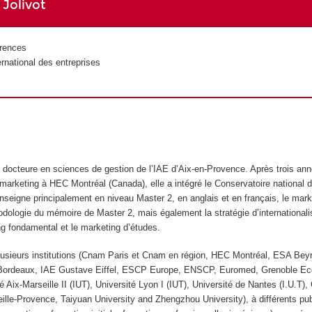
Jolivot
rences
rnational des entreprises
t docteure en sciences de gestion de l’IAE d’Aix-en-Provence. Après trois an
marketing à HEC Montréal (Canada), elle a intégré le Conservatoire national d
nseigne principalement en niveau Master 2, en anglais et en français, le mark
hodologie du mémoire de Master 2, mais également la stratégie d’internationali
ng fondamental et le marketing d’études.
lusieurs institutions (Cnam Paris et Cnam en région, HEC Montréal, ESA Bey
Bordeaux, IAE Gustave Eiffel, ESCP Europe, ENSCP, Euromed, Grenoble Ec
Aix-Marseille II (IUT), Université Lyon I (IUT), Université de Nantes (I.U.T)
le-Provence, Taiyuan University and Zhengzhou University), à différents pub