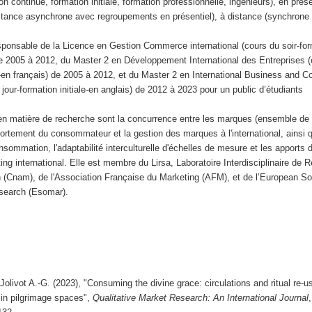
n continue, formation initiale, formation professionnelle, ingénieurs), en prése
istance asynchrone avec regroupements en présentiel), à distance (synchrone 
sponsable de la Licence en Gestion Commerce international (cours du soir-fo
de 2005 à 2012, du Master 2 en Développement International des Entreprises 
-en français) de 2005 à 2012, et du Master 2 en International Business and C
our-formation initiale-en anglais) de 2012 à 2023 pour un public d’étudiants
 en matière de recherche sont la concurrence entre les marques (ensemble de
ortement du consommateur et la gestion des marques à l'international, ainsi 
nsommation, l'adaptabilité interculturelle d'échelles de mesure et les apports d
ing international. Elle est membre du Lirsa, Laboratoire Interdisciplinaire de 
n (Cnam), de l'Association Française du Marketing (AFM), et de l’European So
search (Esomar).
olivot A.-G. (2023), "Consuming the divine grace: circulations and ritual re-u
 in pilgrimage spaces",
Qualitative Market Research: An International Journal