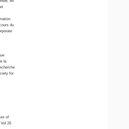
ntiel, en
et
rmation
(cours du
orporate
que
e la
Recherche
ciety for
ses of
, Vol 26