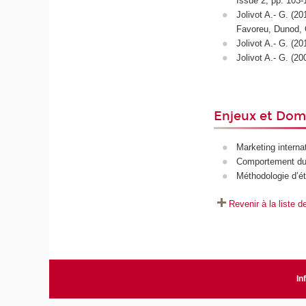
Issue 2, pp. 103-
Jolivot A.- G. (20
Favoreu, Dunod, 
Jolivot A.- G. (20
Jolivot A.- G. (20
Enjeux et Dom
Marketing interna
Comportement d
Méthodologie d’é
Revenir à la liste 
In