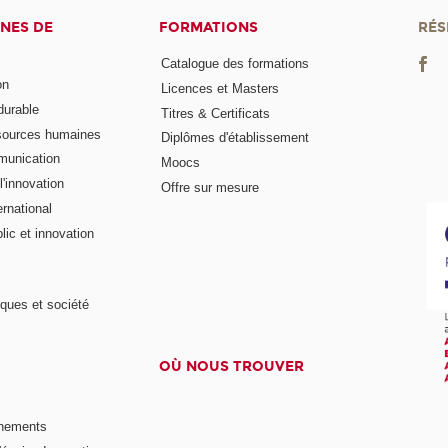
NES DE
FORMATIONS
RÉS
Catalogue des formations
on
Licences et Masters
urable
Titres & Certificats
sources humaines
Diplômes d'établissement
munication
Moocs
'innovation
Offre sur mesure
rnational
ic et innovation
ques et société
OÙ NOUS TROUVER
nements