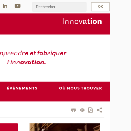
Inno
vat
io
n
mprendr
e et fabriquer
l'inn
ovation.
ÉVÉNEMENTS
OÙ NOUS TROUVER