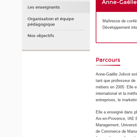
Anne-Gaëlle 
Les enseignants
Organisation et équipe
Maîtresse de confé
pédagogique
Développement inte
Nos objectifs
Parcours
Anne-Gaëlle Jolivot es
tant que professeur de 
métiers en 2005. Elle e
international et la mét
entreprises, le marketi
Elle a enseigné dans p
Aix-en-Provence, IAE 
Management, Université 
de Commerce de Marseil