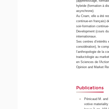
(apprentissage, formatio
hybride (formation à d
asynchrone).
Au Cnam, elle a été re
continue-en français) 
soir-formation continue
Development (cours du j
internationaux.
Ses centres d’intérêts
considération), le comp
l’anthropologie de la co
traductologie au market
en Sciences de l'Actio
Opinion and Market Re
Publications
Pénicaud M. and J
votive materiality