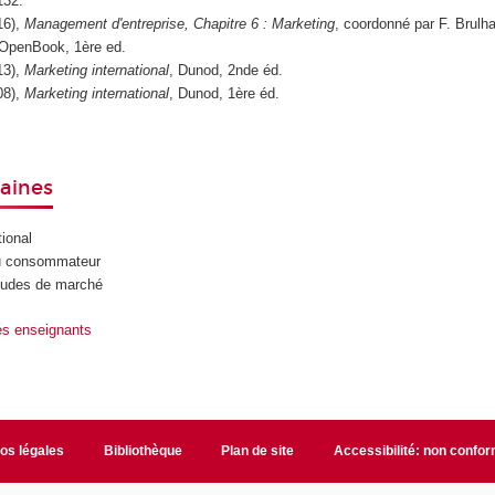
132.
16),
Management d'entreprise, Chapitre 6 : Marketing
, coordonné par F. Brulha
OpenBook, 1ère ed.
13),
Marketing international
, Dunod, 2nde éd.
08),
Marketing international
, Dunod, 1ère éd.
aines
tional
u consommateur
tudes de marché
des enseignants
fos légales
Bibliothèque
Plan de site
Accessibilité: non confo