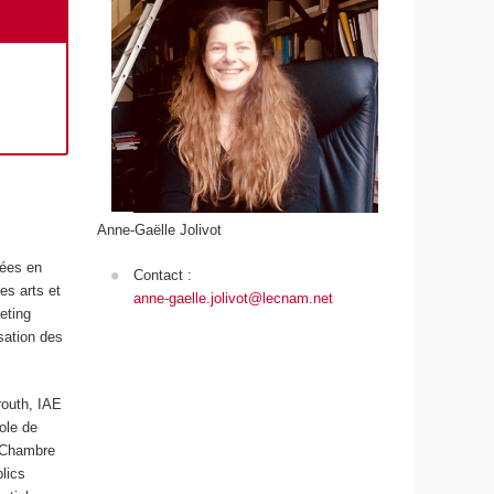
Anne-Gaëlle Jolivot
nées en
Contact :
es arts et
anne-gaelle.jolivot@lecnam.net
eting
sation des
routh, IAE
ole de
, Chambre
lics