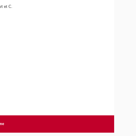
rt et C.
rme