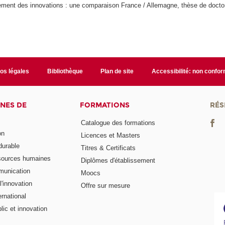
ment des innovations : une comparaison France / Allemagne, thèse de doctora
fos légales
Bibliothèque
Plan de site
Accessibilité: non confo
NES DE
FORMATIONS
RÉS
Catalogue des formations
on
Licences et Masters
urable
Titres & Certificats
sources humaines
Diplômes d'établissement
munication
Moocs
'innovation
Offre sur mesure
rnational
ic et innovation