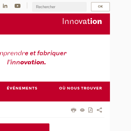
Inno
vat
io
n
mprendr
e et fabriquer
l'inn
ovation.
ÉVÉNEMENTS
OÙ NOUS TROUVER