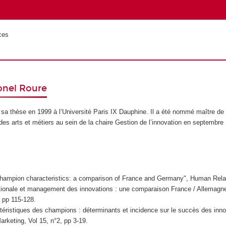
e
ces
onel Roure
 sa thèse en 1999 à l’Université Paris IX Dauphine. Il a été nommé maître d
des arts et métiers au sein de la chaire Gestion de l’innovation en septembre
champion characteristics: a comparison of France and Germany", Human Relati
ationale et management des innovations : une comparaison France / Allemagn
 pp 115-128.
téristiques des champions : déterminants et incidence sur le succès des inn
arketing, Vol 15, n°2, pp 3-19.