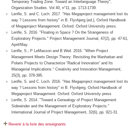
Temporary Trading Zone: Toward an Interlanguage Theory",
Organization Studies. Vol 40, n°11, pp. 1713-1739.
Lenfle, S. and C. Loch. 2017. "Has Megaproject management lost its
way ? Lessons from history" in B. Flyvbjerg (ed.), Oxford Handbook
of Megaproject Management. Oxford: Oxford University press.
Lenfle, S. 2016. "Floating in Space ? On the Strangeness of
Exploratory Projects." Project Management Journal, 47(2), pp. 47-61,
April/May.
Lenfle, S.; P LeMasson and B Weil. 2016. "When Project
Management Meets Design Theory: Revisiting the Manhattan and
Polaris Projects to Characterize “Radical Innovation” and Its
Managerial Implications." Creativity and Innovation Management,
25(3), pp. 378-395.
Lenfle, S. and C. Loch. 2016. "Has Megaproject management lost its
way ? Lessons from history" in B. Flyvbjerg, Oxford Handbook of
Megaproject Management. Oxford: Oxford University press
Lenfle, S. 2014. "Toward a Genealogy of Project Management:
Sidewinder and the Management of Exploratory Projects."
International Journal of Project Management, 32(6), pp. 921-31.
Revenir à la liste des enseignants