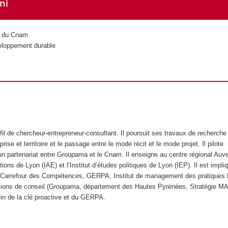
ni
é du Cnam
eloppement durable
fil de chercheur-entrepreneur-consultant. Il poursuit ses travaux de recherc
eprise et territoire et le passage entre le mode récit et le mode projet. Il pil
’un partenariat entre Groupama et le Cnam. Il enseigne au centre régional Au
ations de Lyon (IAE) et l’Institut d’études politiques de Lyon (IEP). Il est impl
 (Carrefour des Compétences, GERPA, Institut de management des pratiques l
ssions de conseil (Groupama, département des Hautes Pyrénées, Stratégie M
n de la clé proactive et du GERPA.