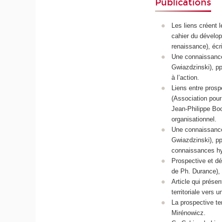
Publications
Les liens créent l
cahier du dévelo
renaissance), écr
Une connaissance 
Gwiazdzinski), pp
à l’action.
Liens entre prosp
(Association pour
Jean-Philippe Boo
organisationnel.
Une connaissance 
Gwiazdzinski), pp
connaissances hy
Prospective et dév
de Ph. Durance), 
Article qui prése
territoriale vers
La prospective te
Mirénowicz.