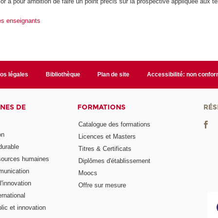
r a pour ambition de faire un point précis sur la prospective appliquée aux ter
des enseignants
fos légales
Bibliothèque
Plan de site
Accessibilité: non confo
NES DE
FORMATIONS
RÉS
Catalogue des formations
on
Licences et Masters
urable
Titres & Certificats
sources humaines
Diplômes d'établissement
munication
Moocs
'innovation
Offre sur mesure
rnational
ic et innovation