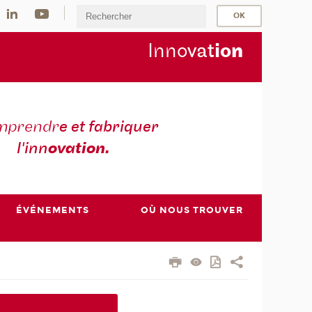
Inno
vat
io
n
mprendr
e et fabriquer
l'inn
ovation.
ÉVÉNEMENTS
OÙ NOUS TROUVER