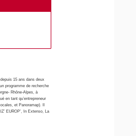
he depuis 15 ans dans deux
ote un programme de recherche
vergne- Rhône-Alpes, à
iqué en tant qu’entrepreneur
ocales, et Panoramap). Il
AIZ’ EUROP’, In Extenso, La