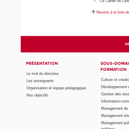
Ce Cahier du Lipso
Revenir à la liste 
In
PRÉSENTATION
SOUS-DOMAI
FORMATION
Le mot du directeur
Culture et créati
Les enseignants
Développement d
Organisation et équipe pédagogique
Gestion des res
Nos objectifs
Information-com
Management de l
Management inte
Management publ
publique