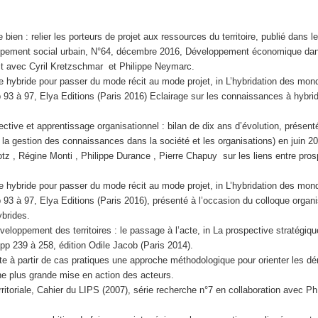
e bien : relier les porteurs de projet aux ressources du territoire, publié dan
ppement social urbain, N°64, décembre 2016, Développement économique dans l
it avec Cyril Kretzschmar et Philippe Neymarc.
hybride pour passer du mode récit au mode projet, in L’hybridation des mond
 93 à 97, Elya Editions (Paris 2016) Eclairage sur les connaissances à hybrid
ective et apprentissage organisationnel : bilan de dix ans d’évolution, prése
 la gestion des connaissances dans la société et les organisations) en juin 201
tz , Régine Monti , Philippe Durance , Pierre Chapuy sur les liens entre pros
hybride pour passer du mode récit au mode projet, in L’hybridation des mond
 93 à 97, Elya Editions (Paris 2016), présenté à l’occasion du colloque organ
brides.
eloppement des territoires : le passage à l’acte, in La prospective stratégiqu
pp 239 à 258, édition Odile Jacob (Paris 2014).
nte à partir de cas pratiques une approche méthodologique pour orienter les 
 une plus grande mise en action des acteurs.
rritoriale, Cahier du LIPS (2007), série recherche n°7 en collaboration avec P