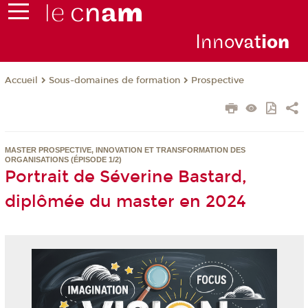
Inno
vat
io
n
Sous-domaines de formation
Prospective
Accueil
MASTER PROSPECTIVE, INNOVATION ET TRANSFORMATION DES
ORGANISATIONS (ÉPISODE 1/2)
Portrait de Séverine Bastard,
diplômée du master en 2024