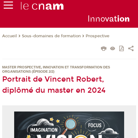
Inno
vat
io
n
Sous-domaines de formation
Prospective
Accueil
MASTER PROSPECTIVE, INNOVATION ET TRANSFORMATION DES
ORGANISATIONS (ÉPISODE 2/2)
Portrait de Vincent Robert,
diplômé du master en 2024