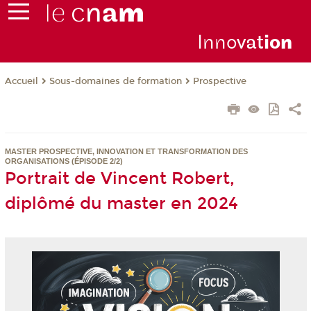
Inno
vat
io
n
Sous-domaines de formation
Prospective
Accueil
MASTER PROSPECTIVE, INNOVATION ET TRANSFORMATION DES
ORGANISATIONS (ÉPISODE 2/2)
Portrait de Vincent Robert,
diplômé du master en 2024