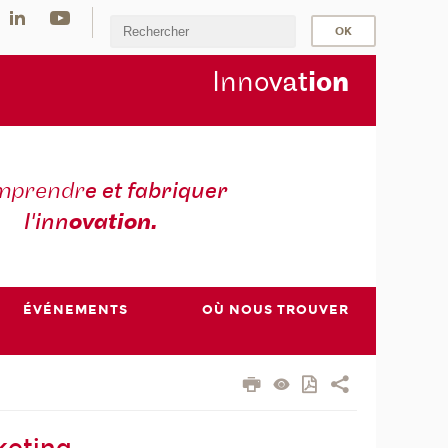
Inno
vat
io
n
mprendr
e et fabriquer
l'inn
ovation.
ÉVÉNEMENTS
OÙ NOUS TROUVER