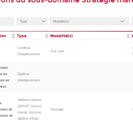
ions du sous-domaine Stratégie mar
tion
Type
Modalité(s)
Certificat
À la carte
d'établissement
chelor
ns les
Diplôme
apon en
d'établissement
okyo
Diplôme national
es
(DEUST, licence,
estion de
Package
master, doctorat,
eprises de
diplôme d'Etat)