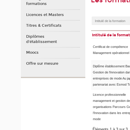
Les format
formations
Licences et Masters
Titres & Certificats
Intitulé de la forma
Diplômes
d'établissement
Certificat de compétence
Moocs
Management opérationnel
Offre sur mesure
Diplôme établissement Ba
Gestion de l'innovation da
entreprises de mode Au j
partenariat avec Esmod T
Licence professionnelle
management et gestion d
organisations Parcours G
l’Innovation dans les entr
mode
Éléments 1 à 3 sur 3