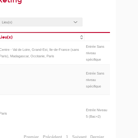
keting
Lieu(x)
Entrée Sans
Centre - Val de Loire, Grand-Est, Ile-de-France (sans
niveau
Paris), Madagascar, Occitanie, Paris
spécifique
Entrée Sans
niveau
spécifique
Entrée Niveau
Paris
5 (Bac+2)
Premier
Précédent
1
Suivant
Dernier