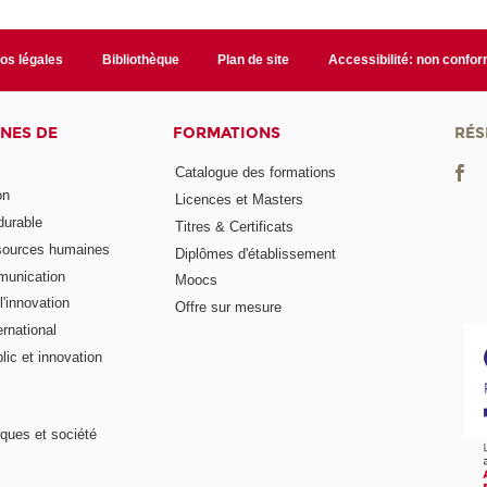
fos légales
Bibliothèque
Plan de site
Accessibilité: non confo
NES DE
FORMATIONS
RÉS
Catalogue des formations
on
Licences et Masters
urable
Titres & Certificats
sources humaines
Diplômes d'établissement
munication
Moocs
'innovation
Offre sur mesure
rnational
ic et innovation
ques et société