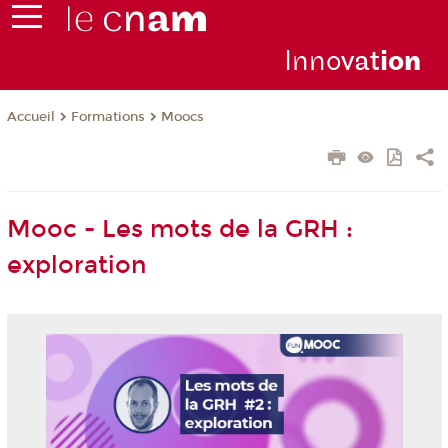
Inno
vat
io
n
Formations
Moocs
Accueil
Mooc - Les mots de la GRH :
exploration