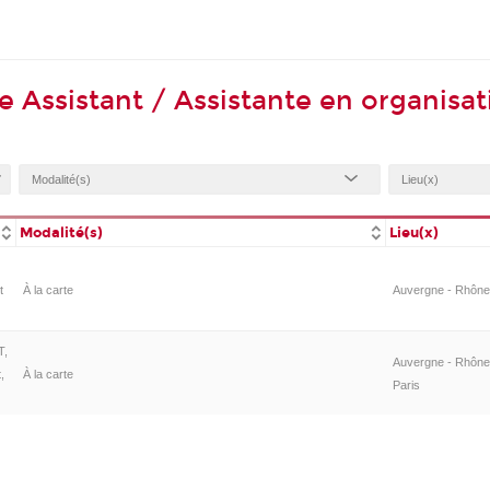
e Assistant / Assistante en organisat
Modalité(s)
Lieu(x)
t
À la carte
Auvergne - Rhône-
T,
Auvergne - Rhône-
,
À la carte
Paris