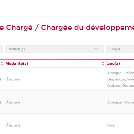
 de Chargé / Chargée du développem
Modalité(s)
Lieu(x)
Auvergne - Rhône-
t
À la carte
Guadeloupe, Ile-d
Aquitaine, Occitan
t
À la carte
Auvergne - Rhône-
À la carte
Paris