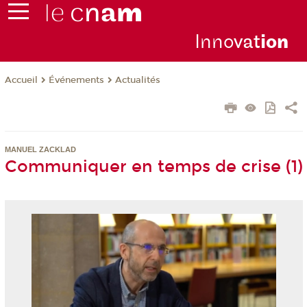
Inno
vat
io
n
Événements
Actualités
Accueil
MANUEL ZACKLAD
Communiquer en temps de crise (1)