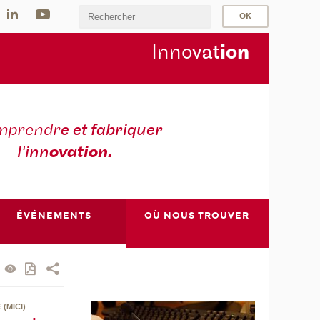
Inno
vat
io
n
mprendr
e et fabriquer
l'inn
ovation.
ÉVÉNEMENTS
OÙ NOUS TROUVER
(MICI)