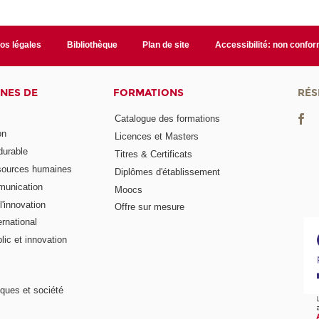
fos légales
Bibliothèque
Plan de site
Accessibilité: non confo
NES DE
FORMATIONS
RÉS
Catalogue des formations
on
Licences et Masters
urable
Titres & Certificats
sources humaines
Diplômes d'établissement
munication
Moocs
'innovation
Offre sur mesure
rnational
ic et innovation
ques et société