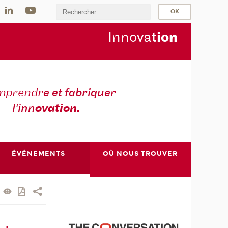
Inno
vat
io
n
mprendr
e et fabriquer
l'inn
ovation.
ÉVÉNEMENTS
OÙ NOUS TROUVER