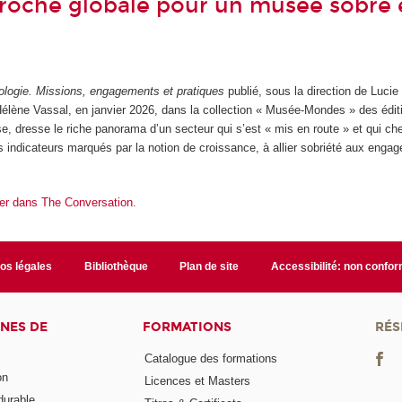
roche globale pour un musée sobre 
logie. Missions, engagements et pratiques
publié, sous la direction de Lucie 
élène Vassal, en janvier 2026, dans la collection « Musée-Mondes » des édit
, dresse le riche panorama d’un secteur qui s’est « mis en route » et qui ch
s indicateurs marqués par la notion de croissance, à allier sobriété aux enga
ntier dans The Conversation.
fos légales
Bibliothèque
Plan de site
Accessibilité: non confo
NES DE
FORMATIONS
RÉS
Catalogue des formations
on
Licences et Masters
urable