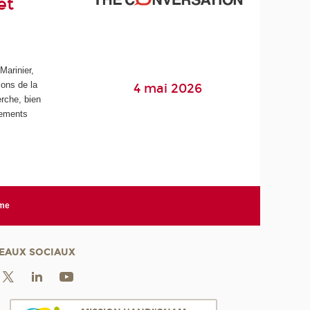
et
Marinier,
ions de la
4 mai 2026
erche, bien
gements
rme
EAUX SOCIAUX