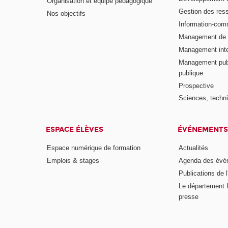
Organisation et équipe pédagogique
Gestion des res
Nos objectifs
Information-com
Management de l
Management inte
Management publ
publique
Prospective
Sciences, techni
ESPACE ÉLÈVES
ÉVÉNEMENTS
Espace numérique de formation
Actualités
Emplois & stages
Agenda des évé
Publications de l
Le département I
presse