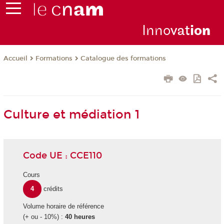
Inno
vat
io
n
Formations
Catalogue des formations
Accueil
Culture et médiation 1
Code UE : CCE110
Cours
4
crédits
Volume horaire de référence
(+ ou - 10%) :
40 heures