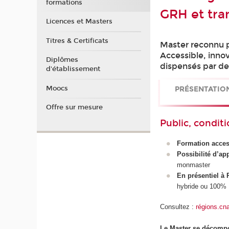
formations
GRH et tra
Licences et Masters
Titres & Certificats
Master reconnu pa
Accessible, inno
Diplômes
dispensés par de
d'établissement
Moocs
PRÉSENTATIO
Offre sur mesure
Public, conditi
Formation acces
Possibilité d’ap
monmaster
En présentiel à 
hybride ou 100
Consultez :
régions.cn
Le Master se décompo