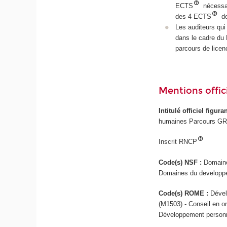
ECTS
nécessa
des 4 ECTS
de
Les auditeurs qui
dans le cadre du
parcours de licen
Mentions offici
Intitulé officiel figur
humaines Parcours GRH
Inscrit RNCP
Code(s) NSF :
Domaine
Domaines du developpe
Code(s) ROME :
Dével
(M1503) - Conseil en o
Développement personne