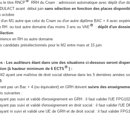
u le titre RNCP
RRH du Cnam : admission automatique avec dépôt d'un do
 ADULACT avant début juin
sans sélection en fonction des places disponi
n octobre
es d'un M1 autre que celui du Cnam ou d'un autre diplôme BAC + 4 avec expér
en RH ou tout autre domaine d'au moins 3 ans ou VAE
:
dépôt d'un dossie
élection
érience en RH ou autre domaine
s candidats présélectionnés pour le M2 entre mars et 15 juin.
res - Les auditeurs étant dans une des situations ci-dessous seront dispe
tion (à hauteur minimum de 6 ECTS
) :
M2 ayant une maîtrise de droit social obtenue dans les 5 dernières années s
5
.
ayant pas un Bac + 4 (ou équivalent) en GRH doivent
suivre des enseigneme
és suivantes :
ayant pas suivi et validé d'enseignement en GRH : il faut valider l'UE FPG1
yant pas suivi et validé d'enseignement en droit social : il faut valider l'UE
ayant ni suivi et validé une UE de GRH et de droit social : il faut valider F
.