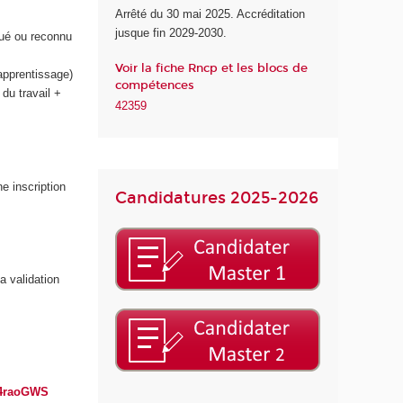
Arrêté du 30 mai 2025. Accréditation
u
jusque fin 2029-2030.
n
ué ou reconnu
u
Voir la fiche Rncp et les blocs de
m
apprentissage)
compétences
é
 du travail +
42359
r
i
q
u
e
e inscription
Candidatures 2025-2026
e
t
d
e
l
a validation
'
I
A
y/4raoGWS