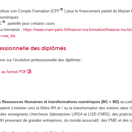
obiliser son Compte Formation (CPF
) pour le financement partiel du Master
numériques
E
partielle pour certains cours
a formation :
https://www.cnam-paris.fr/financer-ma-formation/financer-ma-fo
=vae_bis
essionnelle des diplômés
ons sur l’évolution professionnelle des diplômés :
e au format PDF
s Ressources Humaines et transformations numériques (M1 + M2)
accueil
itent s'orienter vers la filière RH et / ou la transformation des métiers dans l'
r des enseignants chercheurs (laboratoires LIRSA et LISE-CNRS), des pratic
 provenant de grandes entreprises, du monde associatif, des PME et des st