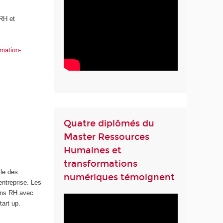
 RH et
rmation-
Quatre diplômés du
Master Ressources
Humaines et
transformations
le des
numériques témoignent
entreprise. Les
iens RH avec
art up.