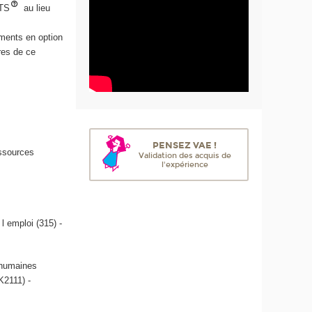
CTS
au lieu
ements en option
res de ce
PENSEZ VAE !
essources
Validation des acquis de
l'expérience
l emploi (315) -
 humaines
K2111) -