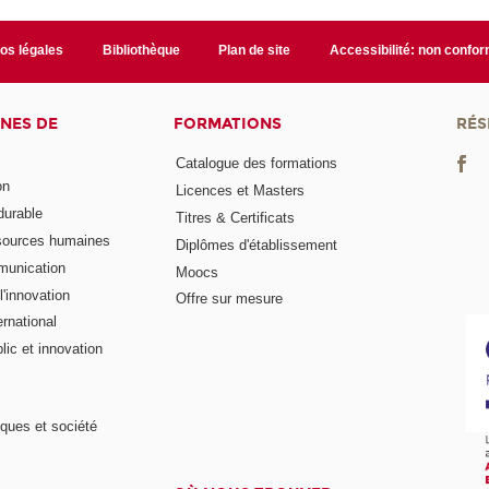
fos légales
Bibliothèque
Plan de site
Accessibilité: non confo
NES DE
FORMATIONS
RÉS
Catalogue des formations
on
Licences et Masters
urable
Titres & Certificats
sources humaines
Diplômes d'établissement
munication
Moocs
'innovation
Offre sur mesure
rnational
ic et innovation
ques et société