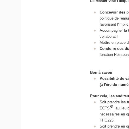
Le Master vise l'acqui
Concevoir des p
politique de rémun
favorisant l'impl
Accompagner
la
collaboratif
Mettre en place d
Conduire des dia
fonction Ressou
Bon à savoir
Possibilité de v
(à l'ère du numé
Pour cela, les auditeu
Soit prendre les
ECTS
au lieu
nécessaires en op
FPG225.
Soit prendre en o