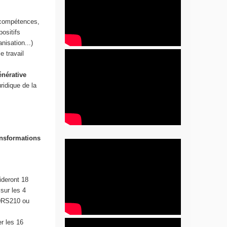
 compétences,
positifs
nisation...)
e travail
énérative
uridique de la
ansformations
lideront 18
sur les 4
DRS210 ou
r les 16