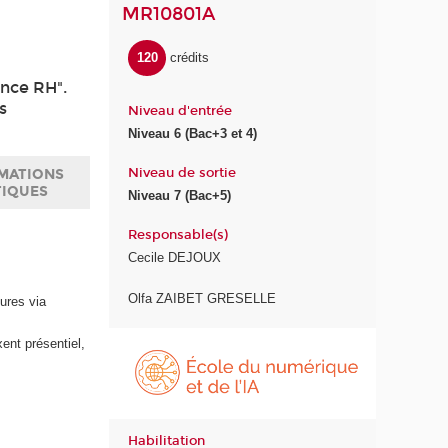
MR10801A
120
crédits
ence RH".
s
Niveau d'entrée
Niveau 6 (Bac+3 et 4)
Niveau de sortie
MATIONS
TIQUES
Niveau 7 (Bac+5)
Responsable(s)
Cecile DEJOUX
Olfa ZAIBET GRESELLE
ures via
É
ent présentiel,
c
o
l
e
Habilitation
d