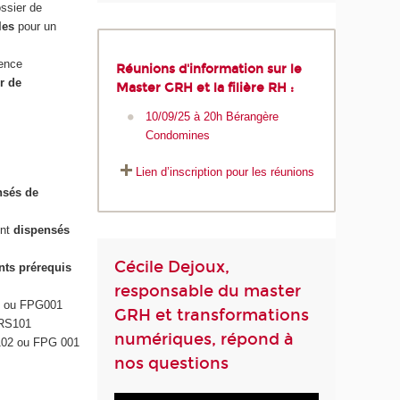
ssier de
bles
pour un
ience
Réunions d'information sur le
r de
Master GRH et la filière RH :
10/09/25 à 20h Bérangère
Condomines
Lien d’inscription pour les réunions
nsés de
ont
dispensés
Cécile Dejoux,
nts prérequis
responsable du master
02 ou FPG001
GRH et transformations
 DRS101
numériques, répond à
PG102 ou FPG 001
nos questions