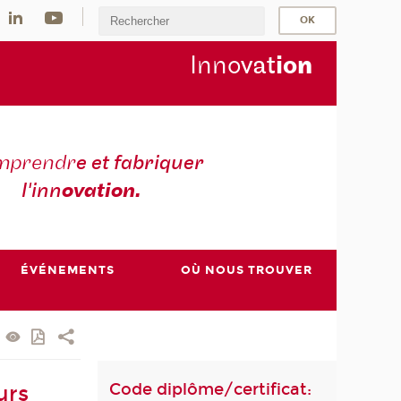
Inno
vat
io
n
mprendr
e et fabriquer
l'inn
ovation.
ÉVÉNEMENTS
OÙ NOUS TROUVER
Code diplôme/certificat:
urs