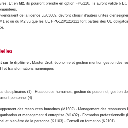
ires. Et en
M2
, ils pourront prendre en option FPG120. Ils auront validé 6 E
mandées.
 viendraient de la licence LG03609, devront choisir d’autres unités d’enseign
 M1 et ou du M2 vu que les UE FPG120/121/122 font parties des UE obligatoi
ce.
elles
ant sur le diplôme :
Master Droit, économie et gestion mention gestion des r
 et transformations numériques
s disciplinaires (1) - Ressources humaines, gestion du personnel, gestion de 
ment personnel (4)
oppement des ressources humaines (M1502) - Management des ressources
rganisation et management d entreprise (M1402) - Formation professionnelle (
l et bien-être de la personne (K1103) - Conseil en formation (K2101)