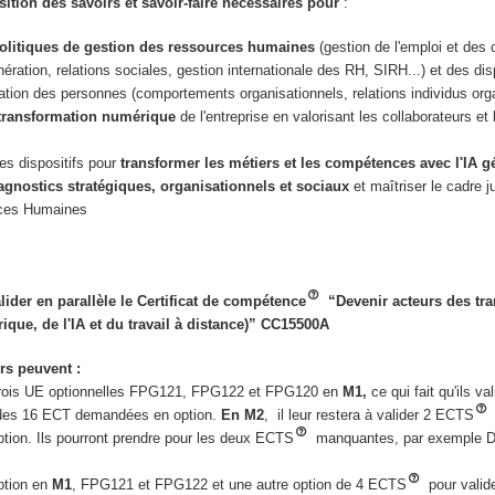
sition des savoirs et savoir-faire nécessaires pour
:
olitiques de gestion des ressources humaines
(gestion de l'emploi et des
ération, relations sociales, gestion internationale des RH, SIRH...) et des dis
ication des personnes (comportements organisationnels, relations individus orga
 transformation numérique
de l'entreprise en valorisant les collaborateurs et l
es dispositifs pour
transformer les métiers et les compétences avec l'IA g
gnostics stratégiques, organisationnels et sociaux
et maîtriser le cadre j
rces Humaines
alider en parallèle le Certificat de compétence
“Devenir acteurs des tr
rique, de l'IA et du travail à distance)” CC15500A
rs peuvent :
 trois UE optionnelles FPG121, FPG122 et FPG120 en
M1,
ce qui fait qu'ils va
 des 16 ECT demandées en option.
En M2
, il leur restera à valider 2 ECTS
tion. Ils pourront prendre pour les deux ECTS
manquantes, par exemple 
ption en
M1
, FPG121 et FPG122 et une autre option de 4 ECTS
pour valide