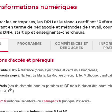
nsformations numériques
r les entreprises, les DRH et le réseau certifiant "Référ
vant en terme de pédagogie et méthodes de travail, cour
s DRH, start up et enseignants-chercheurs.
N
PROGRAMME
COMPÉTENCES ET
INFOR
DÉBOUCHÉS
PRA
ons d’accès et prérequis
sible 100% à distance
(cours synchrones et certains asynchrones)
prentissage
à Nantes, Le Mans, La Roche-sur-Yon, Lille, Mulhouse, candidat
Paris
(pas de distantiel pour les parisiens et IDF mais la plupart des cours mix
% FOAD
)
am.fr
(rubrique Répertoire) ou
cnam-paris.fr
(rubrique M’inscrire)
se en deux étapes indépendantes M1 et M2.