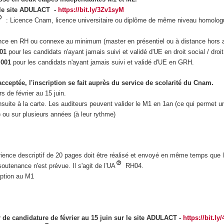
 le site ADULACT -
https://bit.ly/3Zv1syM
: Licence Cnam, licence universitaire ou diplôme de même niveau homolog
ence en RH ou connexe au minimum (master en présentiel ou à distance hors 
01
pour les candidats n'ayant jamais suivi et validé d'UE en droit social / droit
 001
pour les candidats n'ayant jamais suivi et validé d'UE en GRH.
acceptée, l'inscription se fait auprès du service de scolarité du Cnam.
s de février au 15 juin.
suite à la carte. Les auditeurs peuvent valider le M1 en 1an (ce qui permet un
 ou sur plusieurs années (à leur rythme)
rience descriptif de 20 pages doit être réalisé et envoyé en même temps que l
utenance n'est prévue. Il s'agit de l'UA
RH04.
iption au M1
 de candidature de février au 15 juin sur le site ADULACT -
https://bit.l