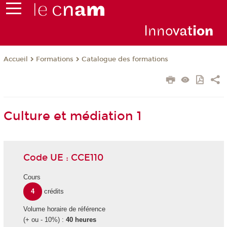
Inno
vat
io
n
Formations
Catalogue des formations
Accueil
Culture et médiation 1
Code UE : CCE110
Cours
4
crédits
Volume horaire de référence
(+ ou - 10%) :
40 heures