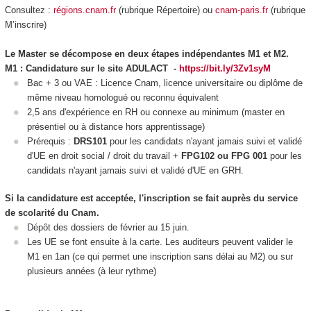
Consultez :
régions.cnam.fr
(rubrique Répertoire) ou
cnam-paris.fr
(rubrique
M’inscrire)
Le Master se décompose en deux étapes indépendantes M1 et M2.
M1 : Candidature sur le site ADULACT -
https://bit.ly/3Zv1syM
Bac + 3 ou VAE
: Licence Cnam, licence universitaire ou diplôme de
même niveau homologué ou reconnu équivalent
2,5 ans d'expérience en RH ou connexe au minimum (master en
présentiel ou à distance hors apprentissage)
Prérequis :
DRS101
pour les candidats n'ayant jamais suivi et validé
d'UE en droit social / droit du travail +
FPG102 ou FPG 001
pour les
candidats n'ayant jamais suivi et validé d'UE en GRH.
Si la candidature est acceptée, l'inscription se fait auprès du service
de scolarité du Cnam.
Dépôt des dossiers de février au 15 juin.
Les UE se font ensuite à la carte. Les auditeurs peuvent valider le
M1 en 1an (ce qui permet une inscription sans délai au M2) ou sur
plusieurs années (à leur rythme)