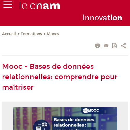
Inno
vat
io
n
Formations
Moocs
Accueil
Mooc - Bases de données
relationnelles: comprendre pour
maîtriser