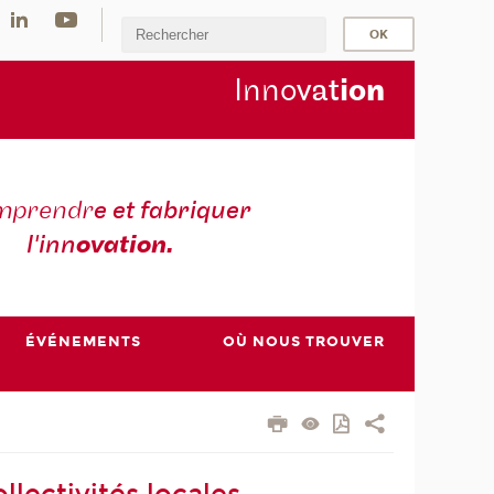
Inno
vat
io
n
mprendr
e et fabriquer
l'inn
ovation.
ÉVÉNEMENTS
OÙ NOUS TROUVER