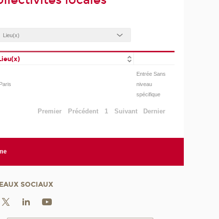
lectivités locales
Lieu(x)
Entrée Sans
Paris
niveau
spécifique
Premier
Précédent
1
Suivant
Dernier
rme
EAUX SOCIAUX