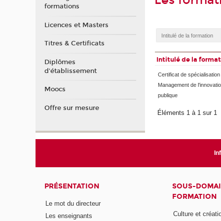
Les format
formations
Licences et Masters
Titres & Certificats
Intitulé de la forma
Diplômes
d'établissement
Certificat de spécialisation
Management de l'innovati
Moocs
publique
Offre sur mesure
Éléments 1 à 1 sur 1
In
PRÉSENTATION
SOUS-DOMAI
FORMATION
Le mot du directeur
Culture et créati
Les enseignants