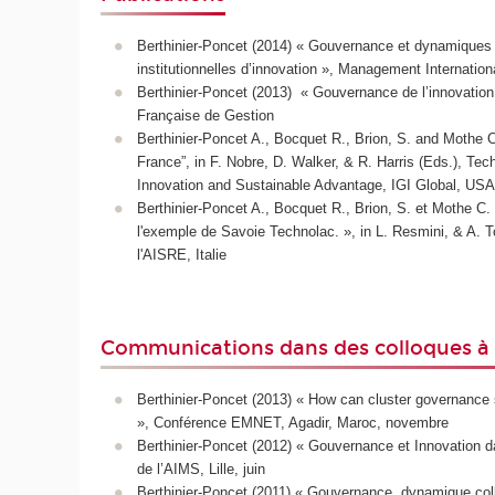
Berthinier-Poncet (2014) « Gouvernance et dynamiques d
institutionnelles d’innovation », Management Internation
Berthinier-Poncet (2013) « Gouvernance de l’innovation da
Française de Gestion
Berthinier-Poncet A., Bocquet R., Brion, S. and Mothe C.
France”, in F. Nobre, D. Walker, & R. Harris (Eds.), T
Innovation and Sustainable Advantage, IGI Global, USA
Berthinier-Poncet A., Bocquet R., Brion, S. et Mothe C.
l'exemple de Savoie Technolac. », in L. Resmini, & A. Tor
l'AISRE, Italie
Communications dans des colloques à 
Berthinier-Poncet (2013) « How can cluster governance s
», Conférence EMNET, Agadir, Maroc, novembre
Berthinier-Poncet (2012) « Gouvernance et Innovation dan
de l’AIMS, Lille, juin
Berthinier-Poncet (2011) « Gouvernance, dynamique coll