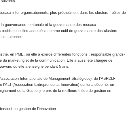
 suivants :
éseaux inter-organisationnels, plus précisément dans les clusters : pôles de
la gouvernance territoriale et la gouvernance des réseaux ;
ues institutionnelles associées comme outil de gouvernance des clusters ;
institutionnels.
trie, en PME, où elle a exercé différentes fonctions : responsable grands-
ce du marketing et de la communication. Elle a aussi été chargée de
 Savoie, où elle a enseigné pendant 5 ans.
Association Internationale de Management Stratégique), de l’ASRDLF
l’AEI (Association Entrepreneuriat Innovation) qui lui a décerné, en
gnement de la Gestion) le prix de la meilleure thèse de gestion en
ervient en gestion de l’innovation.