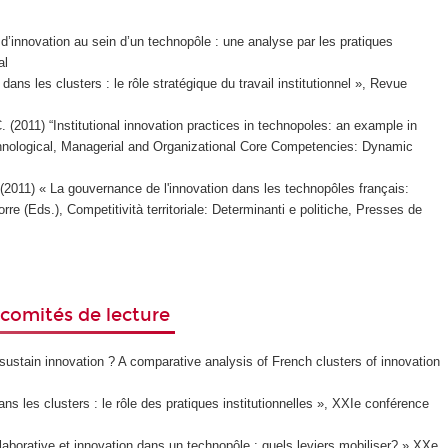
’innovation au sein d’un technopôle : une analyse par les pratiques
al
ns les clusters : le rôle stratégique du travail institutionnel », Revue
 (2011) “Institutional innovation practices in technopoles: an example in
echnological, Managerial and Organizational Core Competencies: Dynamic
 (2011) « La gouvernance de l'innovation dans les technopôles français:
re (Eds.), Competitività territoriale: Determinanti e politiche, Presses de
comités de lecture
ustain innovation ? A comparative analysis of French clusters of innovation
s les clusters : le rôle des pratiques institutionnelles », XXIe conférence
aborative et innovation dans un technopôle : quels leviers mobiliser? » XXe