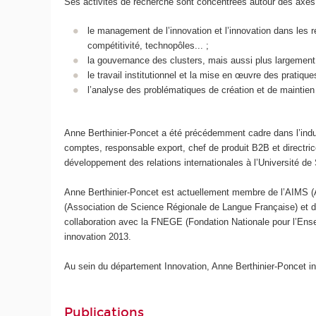
Ses activités de recherche sont concentrées autour des axes
le management de l’innovation et l’innovation dans les r
compétitivité, technopôles... ;
la gouvernance des clusters, mais aussi plus largement 
le travail institutionnel et la mise en œuvre des pratiq
l’analyse des problématiques de création et de maintien 
Anne Berthinier-Poncet a été précédemment cadre dans l’indus
comptes, responsable export, chef de produit B2B et directri
développement des relations internationales à l’Université de
Anne Berthinier-Poncet est actuellement membre de l’AIMS (
(Association de Science Régionale de Langue Française) et de 
collaboration avec la FNEGE (Fondation Nationale pour l’Ensei
innovation 2013.
Au sein du département Innovation, Anne Berthinier-Poncet int
Publications